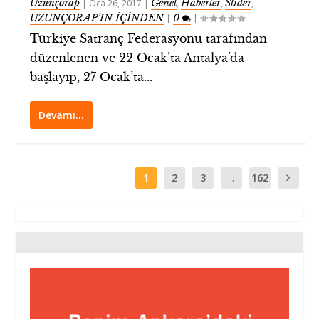
Uzunçorap
Genel
Haberler
Slider
|
Oca 26, 2017
|
,
,
,
UZUNÇORAP’IN İÇİNDEN
0
|
|
Türkiye Satranç Federasyonu tarafından
düzenlenen ve 22 Ocak’ta Antalya’da
başlayıp, 27 Ocak’ta...
Devamı…
1
2
3
...
162