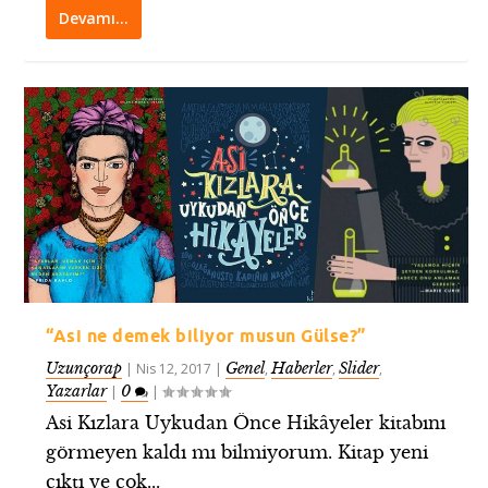
Devamı…
“Asi ne demek biliyor musun Gülse?”
Uzunçorap
Genel
Haberler
Slider
|
Nis 12, 2017
|
,
,
,
Yazarlar
0
|
|
Asi Kızlara Uykudan Önce Hikâyeler kitabını
görmeyen kaldı mı bilmiyorum. Kitap yeni
çıktı ve çok...