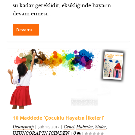
su kadar gereklidir, eksikliğinde hayatın
devam etmesi...
Devamı…
10 Maddede ‘Çocuklu Hayatın İlkeleri’
Uzunçorap
Genel
Haberler
Slider
|
Şub 16, 2017
|
,
,
,
UZUNÇORAP’IN İÇİNDEN
0
|
|