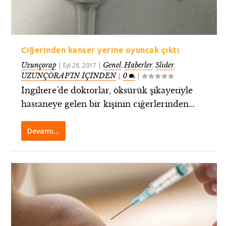
Ciğerinden kanser yerine oyuncak çıktı
Uzunçorap
Genel
Haberler
Slider
|
Eyl 28, 2017
|
,
,
,
UZUNÇORAP’IN İÇİNDEN
0
|
|
İngiltere’de doktorlar, öksürük şikayetiyle
hastaneye gelen bir kişinin ciğerlerinden...
Devamı…