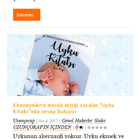
Devamı…
Ebeveynlerin merak ettiği sorular “Uyku
Kitabı”nda cevap buluyor
Uzunçorap
Genel
Haberler
Slider
|
Nis 4, 2017
|
,
,
,
UZUNÇORAP’IN İÇİNDEN
0
|
|
Uykunun alternatifi yoktur. Uyku ekmek ve