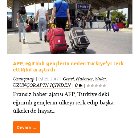
AFP, eğitimli gençlerin neden Türkiye’yi terk
ettiğini araştırdı
Uzunçorap
Genel
Haberler
Slider
|
Eyl 25, 2017
|
,
,
,
UZUNÇORAP’IN İÇİNDEN
0
|
|
Fransız haber ajansı AFP, Türkiye’deki
eğitimli gençlerin ülkeyi terk edip başka
ülkelerde hayat...
Devamı…