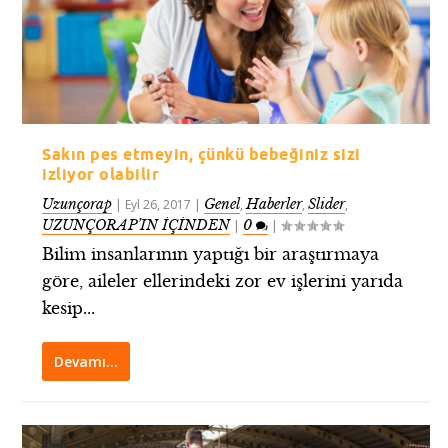
Sakın pes etmeyin, çünkü bebeğiniz sizi
izliyor olabilir
Uzunçorap
Genel
Haberler
Slider
|
Eyl 26, 2017
|
,
,
,
UZUNÇORAP’IN İÇİNDEN
0
|
|
Bilim insanlarının yaptığı bir araştırmaya
göre, aileler ellerindeki zor ev işlerini yarıda
kesip...
Devamı…