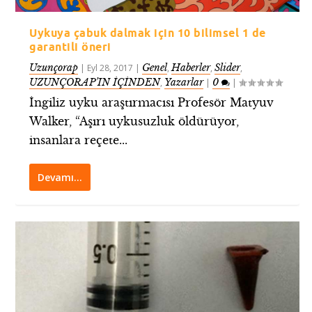
Uykuya çabuk dalmak için 10 bilimsel 1 de
garantili öneri
Uzunçorap
Genel
Haberler
Slider
|
Eyl 28, 2017
|
,
,
,
UZUNÇORAP’IN İÇİNDEN
Yazarlar
0
,
|
|
İngiliz uyku araştırmacısı Profesör Matyuv
Walker, “Aşırı uykusuzluk öldürüyor,
insanlara reçete...
Devamı…