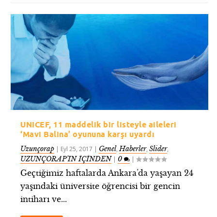
UNICEF, 11 maddelik bir listeyle aileleri
‘Mavi Balina’ oyununa karşı uyardı
Uzunçorap
Genel
Haberler
Slider
|
Eyl 25, 2017
|
,
,
,
UZUNÇORAP’IN İÇİNDEN
0
|
|
Geçtiğimiz haftalarda Ankara’da yaşayan 24
yaşındaki üniversite öğrencisi bir gencin
intiharı ve...