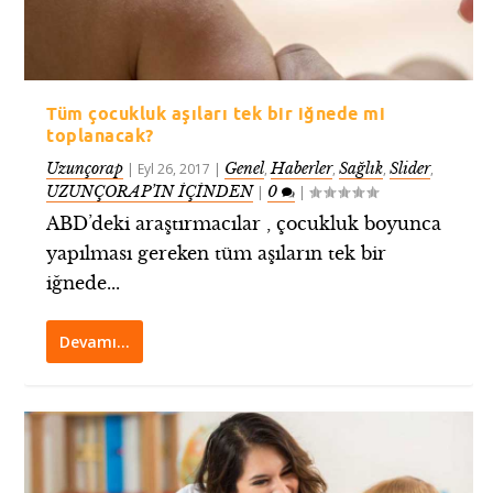
Tüm çocukluk aşıları tek bir iğnede mi
toplanacak?
Uzunçorap
Genel
Haberler
Sağlık
Slider
|
Eyl 26, 2017
|
,
,
,
,
UZUNÇORAP’IN İÇİNDEN
0
|
|
ABD’deki araştırmacılar , çocukluk boyunca
yapılması gereken tüm aşıların tek bir
iğnede...
Devamı…