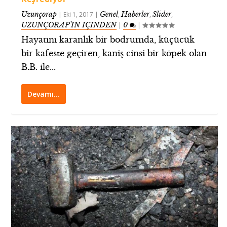
Uzunçorap
Genel
Haberler
Slider
|
Eki 1, 2017
|
,
,
,
UZUNÇORAP’IN İÇİNDEN
0
|
|
Hayatını karanlık bir bodrumda, küçücük
bir kafeste geçiren, kaniş cinsi bir köpek olan
B.B. ile...
Devamı…