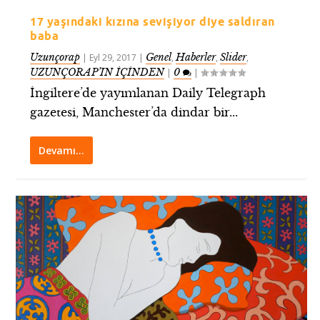
17 yaşındaki kızına sevişiyor diye saldıran
baba
Uzunçorap
Genel
Haberler
Slider
|
Eyl 29, 2017
|
,
,
,
UZUNÇORAP’IN İÇİNDEN
0
|
|
İngiltere’de yayımlanan Daily Telegraph
gazetesi, Manchester’da dindar bir...
Devamı…