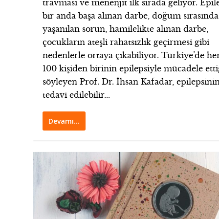
travması ve menenjit ilk sırada geliyor. Epile
bir anda başa alınan darbe, doğum sırasında
yaşanılan sorun, hamilelikte alınan darbe,
çocukların ateşli rahatsızlık geçirmesi gibi
nedenlerle ortaya çıkabiliyor. Türkiye’de he
100 kişiden birinin epilepsiyle mücadele etti
söyleyen Prof. Dr. İhsan Kafadar, epilepsini
tedavi edilebilir...
Devamı…