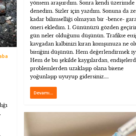
yöntem araştırdım. Sonra kendi üzerimde
denedim. Sizler için yazdım. Sonuna da ze
kadar bilimselliği olmayan bir -bence- gara
öneri ekledim. 1. Gününüzü gözden geçiri
gün neler olduğunu düşünün. Trafikte etti
kavgadan kalbinizi kıran komşunuza ne o
bittiğini düşünün. Hem değerlendirmek iyi
baba
Hem de bu şekilde kaygılardan, endişelerd
problemlerden uzaklaşıp olana bitene
yoğunlaşıp uyuyup gidersiniz....
Devamı…
dığı
.