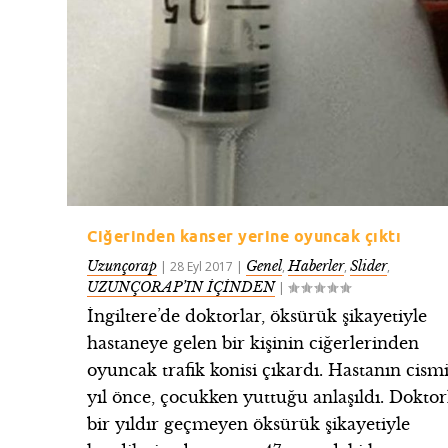
Ciğerinden kanser yerine oyuncak çıktı
Uzunçorap
Genel
Haberler
Slider
|
28 Eyl 2017
|
,
,
,
UZUNÇORAP’IN İÇİNDEN
|
İngiltere’de doktorlar, öksürük şikayetiyle
hastaneye gelen bir kişinin ciğerlerinden
oyuncak trafik konisi çıkardı. Hastanın cism
yıl önce, çocukken yuttuğu anlaşıldı. Doktor
bir yıldır geçmeyen öksürük şikayetiyle