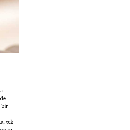
ca
ede
 bir
a, tek
 zaman