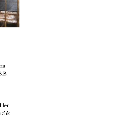
bir
B.B.
iler
ızlık