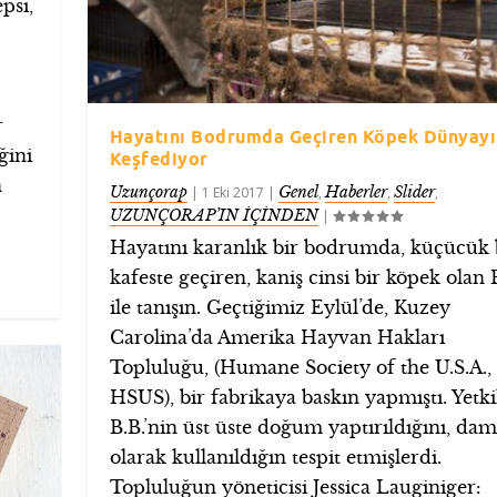
psi,
r
Hayatını Bodrumda Geçiren Köpek Dünyayı
ğini
Keşfediyor
n
Uzunçorap
Genel
Haberler
Slider
|
1 Eki 2017
|
,
,
,
UZUNÇORAP’IN İÇİNDEN
|
Hayatını karanlık bir bodrumda, küçücük 
kafeste geçiren, kaniş cinsi bir köpek olan 
ile tanışın. Geçtiğimiz Eylül’de, Kuzey
Carolina’da Amerika Hayvan Hakları
Topluluğu, (Humane Society of the U.S.A.,
HSUS), bir fabrikaya baskın yapmıştı. Yetkil
B.B.’nin üst üste doğum yaptırıldığını, dam
olarak kullanıldığın tespit etmişlerdi.
Topluluğun yöneticisi Jessica Lauginiger: