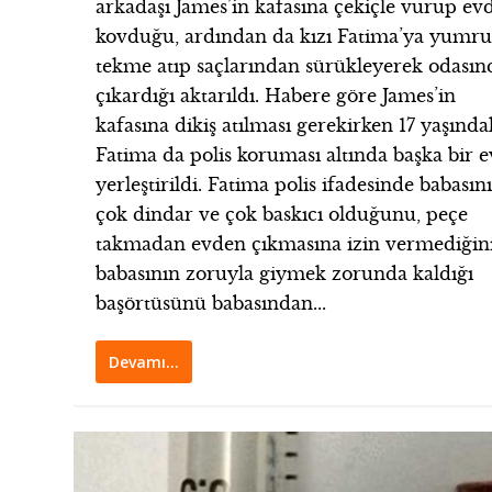
arkadaşı James’in kafasına çekiçle vurup ev
kovduğu, ardından da kızı Fatima’ya yumru
tekme atıp saçlarından sürükleyerek odası
çıkardığı aktarıldı. Habere göre James’in
kafasına dikiş atılması gerekirken 17 yaşında
Fatima da polis koruması altında başka bir e
yerleştirildi. Fatima polis ifadesinde babasın
çok dindar ve çok baskıcı olduğunu, peçe
takmadan evden çıkmasına izin vermediğini
babasının zoruyla giymek zorunda kaldığı
başörtüsünü babasından...
Devamı…