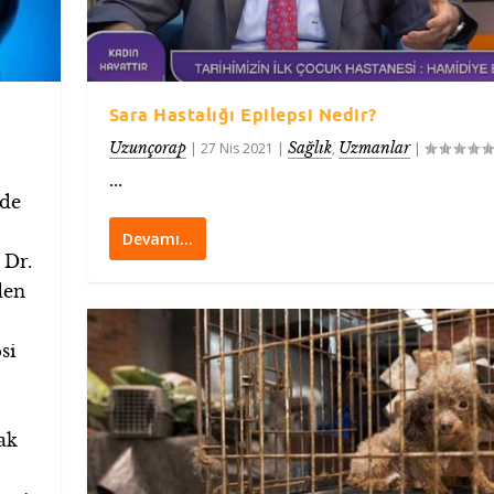
Sara Hastalığı Epilepsi Nedir?
Uzunçorap
Sağlık
Uzmanlar
|
27 Nis 2021
|
,
|
...
nde
Devamı…
 Dr.
den
si
ak