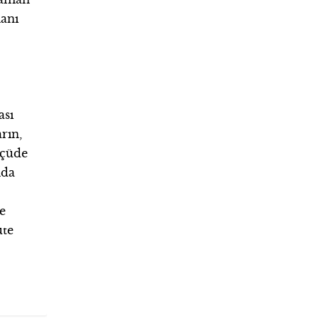
manı
ası
rın,
lçüde
mda
e
ute