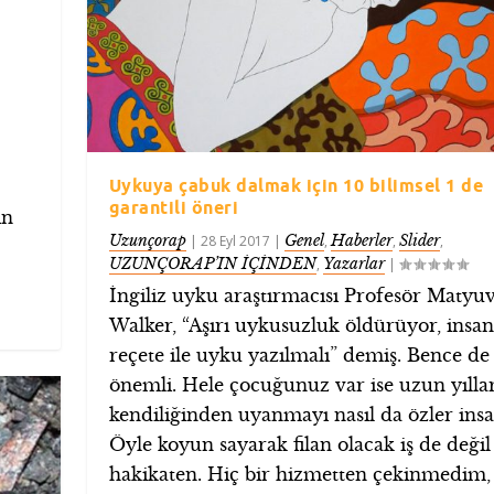
Uykuya çabuk dalmak için 10 bilimsel 1 de
garantili öneri
in
Uzunçorap
Genel
Haberler
Slider
|
28 Eyl 2017
|
,
,
,
UZUNÇORAP’IN İÇİNDEN
Yazarlar
,
|
İngiliz uyku araştırmacısı Profesör Matyu
Walker, “Aşırı uykusuzluk öldürüyor, insan
reçete ile uyku yazılmalı” demiş. Bence d
önemli. Hele çocuğunuz var ise uzun yılla
kendiliğinden uyanmayı nasıl da özler insa
Öyle koyun sayarak filan olacak iş de değil
hakikaten. Hiç bir hizmetten çekinmedim,