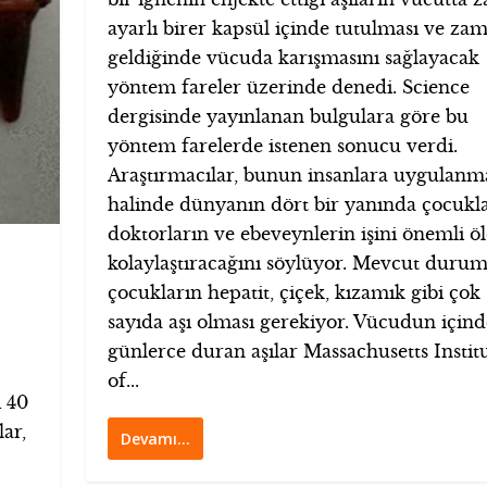
ayarlı birer kapsül içinde tutulması ve za
geldiğinde vücuda karışmasını sağlayacak
yöntem fareler üzerinde denedi. Science
dergisinde yayınlanan bulgulara göre bu
yöntem farelerde istenen sonucu verdi.
Araştırmacılar, bunun insanlara uygulanm
halinde dünyanın dört bir yanında çocukla
doktorların ve ebeveynlerin işini önemli ö
kolaylaştıracağını söylüyor. Mevcut duru
çocukların hepatit, çiçek, kızamık gibi çok
sayıda aşı olması gerekiyor. Vücudun içind
günlerce duran aşılar Massachusetts Instit
of...
i 40
lar,
Devamı…