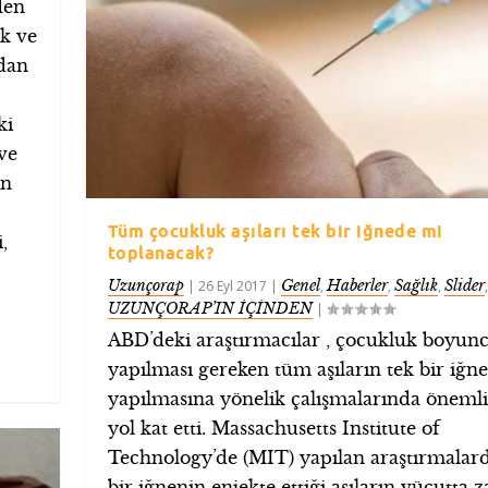
den
k ve
ndan
ki
ve
ın
Tüm çocukluk aşıları tek bir iğnede mi
,
toplanacak?
Uzunçorap
Genel
Haberler
Sağlık
Slider
|
26 Eyl 2017
|
,
,
,
,
UZUNÇORAP’IN İÇİNDEN
|
ABD’deki araştırmacılar , çocukluk boyun
yapılması gereken tüm aşıların tek bir iğn
yapılmasına yönelik çalışmalarında önemli
yol kat etti. Massachusetts Institute of
Technology’de (MIT) yapılan araştırmalard
bir iğnenin enjekte ettiği aşıların vücutta