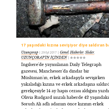
17 yaşındaki kızına sevişiyor diye saldıran 
Uzunçorap
Genel
Haberler
Slider
|
29 Eyl 2017
|
,
,
,
UZUNÇORAP’IN İÇİNDEN
|
İngiltere’de yayımlanan Daily Telegraph
gazetesi, Manchester’da dindar bir
Müslüman’ın, erkek arkadaşıyla sevişirken
yakaladığı kızına ve erkek arkadaşına saldır
gerekçesiyle 14 ay hapis cezası aldığını yazdı
Olivia Rudgard imzalı haberde 42 yaşındaki
Soruth Ali adlı adamın önce kızının erkek