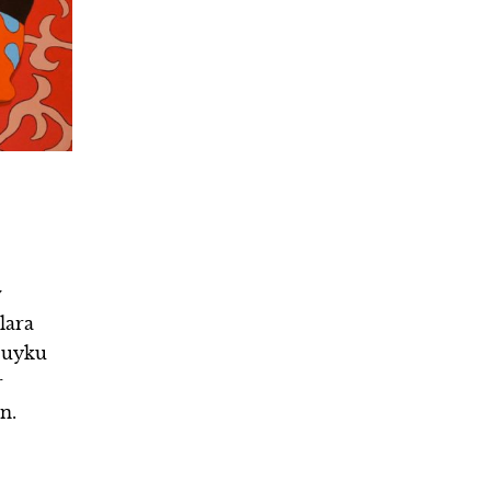
v
lara
e uyku
r
n.