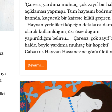
‘Çaresiz, yardıma muhtaç, çok zayıf bir ha
açıklaması yapmıştı. Tüm hayatını bodru
katında, küçücük bir kafeste kilitli geçiren
Hayvan yetkilileri köpeğin defalarca damı
olarak kullanıldığını, üst üste doğum
yaptırıldığını belirtti… ‘Çaresiz, çok zayıf 
halde, böyle yardıma muhtaç bir köpekti’ 
Cabarrus Hayvan Hastanesine götürüldü ve
ız
Devamı…
iyi
k
lki