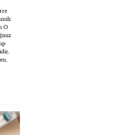
rre
ntili
n O
ğiniz
lup
dir.
en,