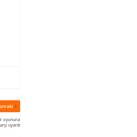
onraki
na’ oyununa
arşı uyardı