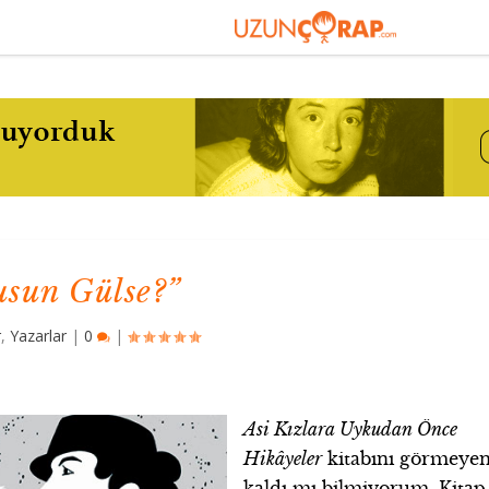
usun Gülse?”
r
,
Yazarlar
|
0
|
Asi Kızlara Uykudan Önce
Hikâyeler
kitabını görmeye
kaldı mı bilmiyorum. Kitap