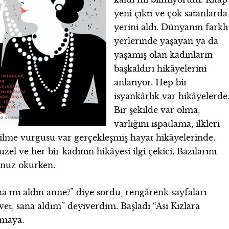
yeni çıktı ve çok satanlarda
yerini aldı. Dünyanın farklı
yerlerinde yaşayan ya da
yaşamış olan kadınların
başkaldırı hikâyelerini
anlatıyor. Hep bir
isyankârlık var hikâyelerde
Bir şekilde var olma,
varlığını ispatlama, ilkleri
ebilme vurgusu var gerçekleşmiş hayat hikâyelerinde.
zel ve her bir kadının hikâyesi ilgi çekici. Bazılarını
sunuz okurken.
na mı aldın anne?” diye sordu, rengârenk sayfaları
et, sana aldım” deyiverdim. Başladı “Asi Kızlara
umaya.