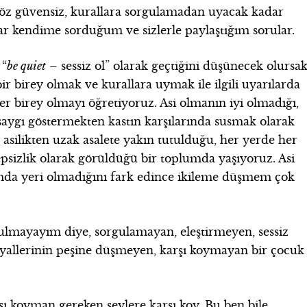
r öz güvensiz, kurallara sorgulamadan uyacak kadar
lar kendime sorduğum ve sizlerle paylaştığım sorular.
 “
be quiet
– sessiz ol” olarak geçtiğini düşünecek olursa
ir birey olmak ve kurallara uymak ile ilgili uyarılarda
r birey olmayı öğretiyoruz. Asi olmanın iyi olmadığı,
saygı göstermekten kastın karşılarında susmak olarak
ın asilikten uzak asalete yakın tutulduğu, her yerde her
sizlik olarak görüldüğü bir toplumda yaşıyoruz. Asi
umda yeri olmadığını fark edince ikileme düşmem çok
lmayayım diye, sorgulamayan, eleştirmeyen, sessiz
 hayallerinin peşine düşmeyen, karşı koymayan bir çocuk
rşı koyman gereken şeylere karşı koy. Bu ben bile