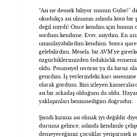
“Asi ne demek biliyor musun Gülse?” di
okudukça asi olmanın aslında kötü bir 
değil miydi? Önce kendim için bunun c
sordum kendime. Evet, asiydim. En azınd
tanımlayabilirdim kendimi. Sonra işare
gelebilirdim. Mesela, bir AVM’ye girerk
özgürlüklerimizden fedakârlık etmemiz 
oldu. Potansiyel terörist ya da hırsız 
getirdim. İş yerlerindeki kart sistemine
olarak gördüm. Bizi izleyen kameralarda
asi bir arkadaş olduğum da oldu. Hayatı
yaklaşımları benimsediğim doğrudur.
Şimdi kızıma asi olmak iyi değildir di
duruma gelince, aslında kendimle çelişt
demeyeceğimiz çocuklar yetiştirmek is