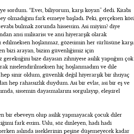
ye sordum. “Evet, biliyorum, karşı koyan” dedi. Kitabı
şey olmadığını fark etmeye başladı. Peki, gerçekten köt
evabı bulmak zorunda hissettim. Asi miyim? diye
an anti militarist ve anti hiyerarşik olarak
t edilmekten hoşlanmaz, gözetimin her türlüsüne karşı
en bizi arayan, bizim güvenliğimiz için
gerektiğini bize dayatan zihniyete asilik yaptığım çok
olarak nitelendirilmekten hiç hoşlanmadım ve dile
 hep sinir oldum, güvenlik değil hiyerarşik bir ihtiyaç
n hep rahatsızlık duydum. Asi bir evlat, asi bir eş ve
mda, sistemin dayatmalarını sorgulayıp, eleştirel
yen bir ebeveyn olup asilik yapmayacak çocuk diler
iğimi fark ettim. Uslu, söz dinleyen, hadi hadi
terken aslında isteklerinin peşine düşemeyecek kadar