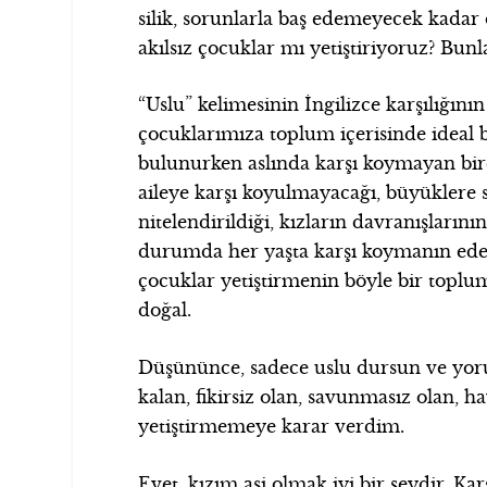
silik, sorunlarla baş edemeyecek kada
akılsız çocuklar mı yetiştiriyoruz? Bun
“Uslu” kelimesinin İngilizce karşılığının
çocuklarımıza toplum içerisinde ideal b
bulunurken aslında karşı koymayan bire
aileye karşı koyulmayacağı, büyüklere 
nitelendirildiği, kızların davranışların
durumda her yaşta karşı koymanın edep
çocuklar yetiştirmenin böyle bir topl
doğal.
Düşününce, sadece uslu dursun ve yoru
kalan, fikirsiz olan, savunmasız olan,
yetiştirmemeye karar verdim.
Evet, kızım asi olmak iyi bir şeydir. Ka