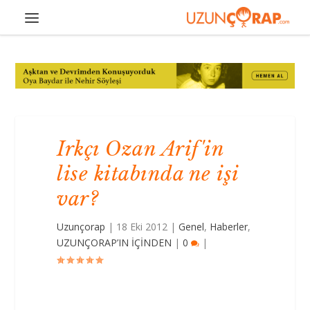
Irkçı Ozan Arif'in
lise kitabında ne işi
var?
Uzunçorap
|
18 Eki 2012
|
Genel
,
Haberler
,
UZUNÇORAP’IN İÇİNDEN
|
0
|