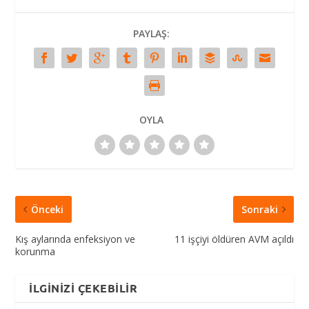
PAYLAŞ:
OYLA
Önceki
Sonraki
Kış aylarında enfeksiyon ve
11 işçiyi öldüren AVM açıldı
korunma
İLGINIZI ÇEKEBILIR