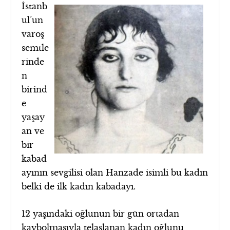
İstanb
ul’un
varoş
semtle
rinde
n
birind
e
yaşay
an ve
bir
kabad
ayının sevgilisi olan Hanzade isimli bu kadın
belki de ilk kadın kabadayı.
12 yaşındaki oğlunun bir gün ortadan
kaybolmasıyla telaşlanan kadın oğlunu