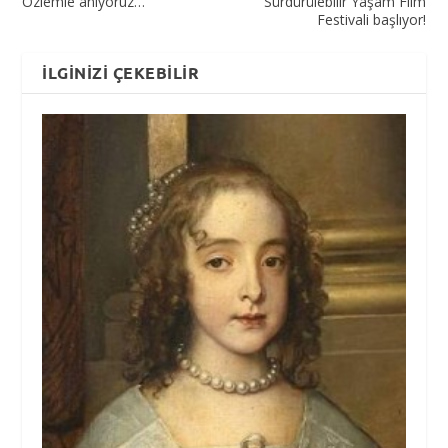
Özlemle anıyoruz…
Sürdürülebilir Yaşam Film
Festivali başlıyor!
İLGINIZI ÇEKEBILIR