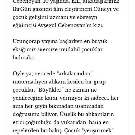
Cebenoyan, 10 yaşında. Elif, arkadaşlarımız
BirGün gazetesi film eleştirmeni Cüneyt ve
çocuk gelişimi uzmanı ve ebeveyn
eğitimcisi Ayşegül Cebenoyan’ın kızı.
Uzunçorap yayına başlarken en büyük
eksiğimiz sitemize müdahil çocuklar
bulmaktı.
Öyle ya, neticede “arkalarından”
mütemadiyen ahkam kesilen bir grup
çocuklar. “Büyükler” ne zaman ne
yenileceğine karar vermiyor ki sadece.. her
ama her şeyin bıkmadan usanmadan
doğrusunu biliyor. Üstelik bu ahkamların
ezici çoğunluğu da yukarıdan, hatta en
tepelerden bir bakış. Çocuk “yetiştirmek”