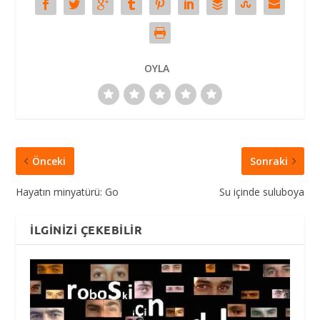
OYLA
Önceki
Sonraki
Hayatın minyatürü: Go
Su içinde suluboya
İLGINIZI ÇEKEBILIR