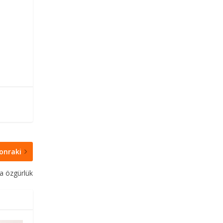
onraki
ra özgürlük