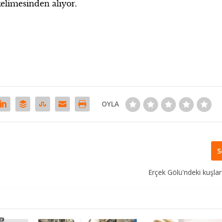
kelimesinden alıyor.
OYLA
S
Erçek Gölü'ndeki kuşla