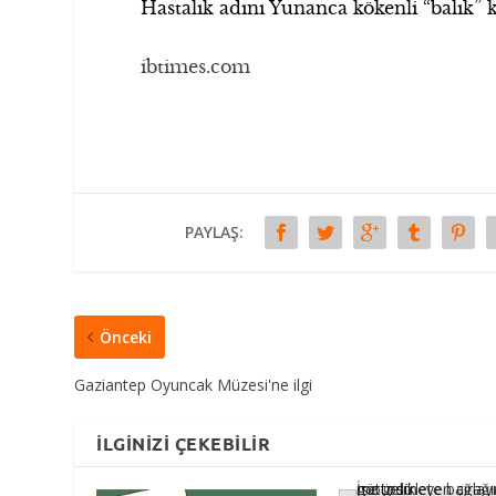
Hastalık adını Yunanca kökenli “balık” 
ibtimes.com
PAYLAŞ:
Önceki
Gaziantep Oyuncak Müzesi'ne ilgi
İLGINIZI ÇEKEBILIR