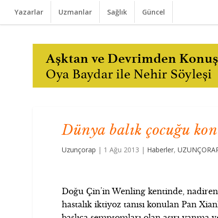
Yazarlar
Uzmanlar
Sağlık
Güncel
Dünya balık çocuğu ko
Uzunçorap
|
1 Ağu 2013
|
Haberler
,
UZUNÇORAP
Doğu Çin’in Wenling kentinde, nadiren
hastalık iktiyoz tanısı konulan Pan Xian
başlıca semptomları olan aşırı yanma v