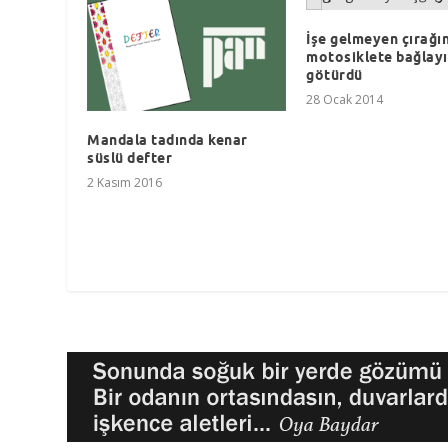
İşe gelmeyen çırağın
motosiklete bağlay
götürdü
28 Ocak 2014
Mandala tadında kenar
süslü defter
2 Kasım 2016