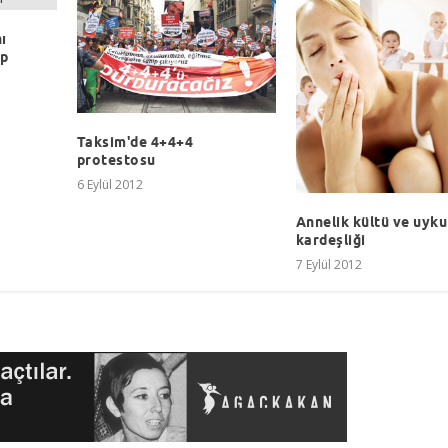
ı
ıp
Taksim'de 4+4+4
protestosu
6 Eylül 2012
Annelik kültü ve uyku
kardeşliği
7 Eylül 2012