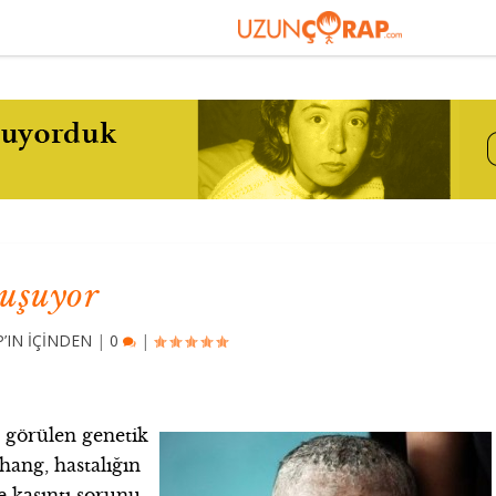
nuşuyor
’IN İÇİNDEN
|
0
|
 görülen genetik
hang, hastalığın
e kaşıntı sorunu