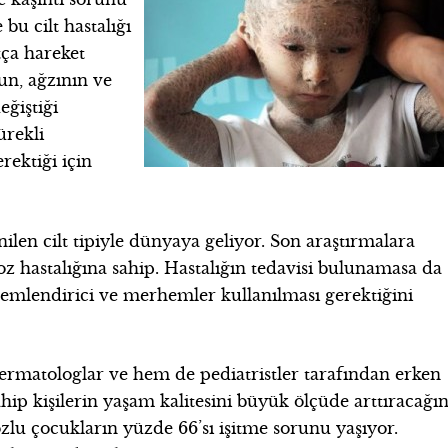
bu cilt hastalığı
tça hareket
un, ağzının ve
eğiştiği
ürekli
rektiği için
nilen cilt tipiyle dünyaya geliyor. Son araştırmalara
z hastalığına sahip. Hastalığın tedavisi bulunamasa da
emlendirici ve merhemler kullanılması gerektiğini
ermatologlar ve hem de pediatristler tarafından erken
hip kişilerin yaşam kalitesini büyük ölçüde arttıracağın
ozlu çocukların yüzde 66’sı işitme sorunu yaşıyor.