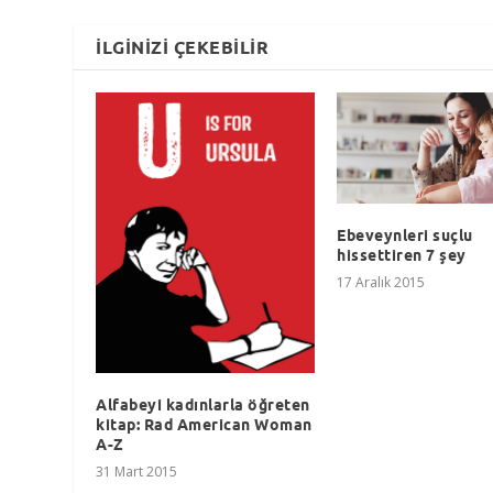
İLGINIZI ÇEKEBILIR
Ebeveynleri suçlu
hissettiren 7 şey
17 Aralık 2015
Alfabeyi kadınlarla öğreten
kitap: Rad American Woman
A-Z
31 Mart 2015