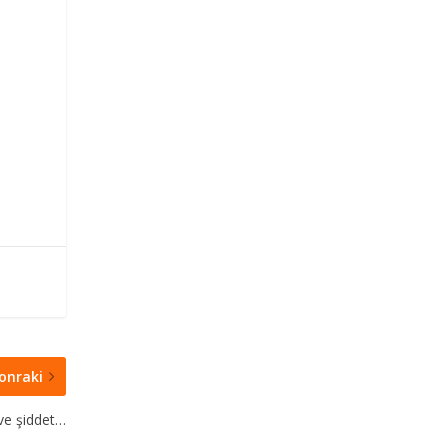
onraki
ve şiddet…