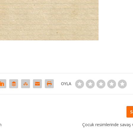
OYLA
S
n
Çocuk resimlerinde savaş 