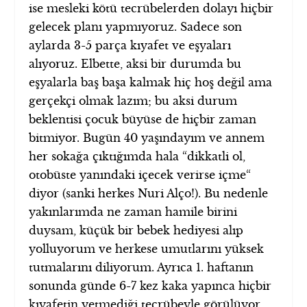
ise mesleki kötü tecrübelerden dolayı hiçbir
gelecek planı yapmıyoruz. Sadece son
aylarda 3-5 parça kıyafet ve eşyaları
alıyoruz. Elbette, aksi bir durumda bu
eşyalarla baş başa kalmak hiç hoş değil ama
gerçekçi olmak lazım; bu aksi durum
beklentisi çocuk büyüse de hiçbir zaman
bitmiyor. Bugün 40 yaşındayım ve annem
her sokağa çıktığımda hala “dikkatli ol,
otobüste yanındaki içecek verirse içme“
diyor (sanki herkes Nuri Alço!). Bu nedenle
yakınlarımda ne zaman hamile birini
duysam, küçük bir bebek hediyesi alıp
yolluyorum ve herkese umutlarını yüksek
tutmalarını diliyorum. Ayrıca 1. haftanın
sonunda günde 6-7 kez kaka yapınca hiçbir
kıyafetin yetmediği tecrübeyle görülüyor.