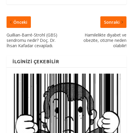
Önceki
Sonraki
Guillian-Barré-Strohl (GBS)
Hamilelikte diyabet ve
sendromu nedir? Doç. Dr.
obezite, otizme neden
İhsan Kafadar cevapladı.
olabilir!
İLGINIZI ÇEKEBILIR