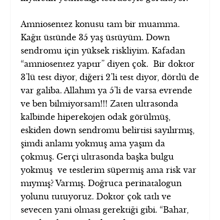
Amniosentez konusu tam bir muamma.
Kağıt üstünde 35 yaş üstüyüm. Down
sendromu için yüksek riskliyim. Kafadan
“amniosentez yaptır” diyen çok. Bir doktor
3’lü test diyor, diğeri 2’li test diyor, dörtlü de
var galiba. Allahım ya 5’li de varsa evrende
ve ben bilmiyorsam!!! Zaten ultrasonda
kalbinde hiperekojen odak görülmüş,
eskiden down sendromu belirtisi sayılırmış,
şimdi anlamı yokmuş ama yaşım da
çokmuş. Gerçi ultrasonda başka bulgu
yokmuş ve testlerim süpermiş ama risk var
mıymış? Varmış. Doğruca perinatalogun
yolunu tutuyoruz. Doktor çok tatlı ve
sevecen yani olması gerektiği gibi. “Bahar,