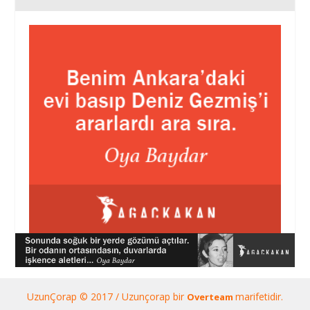
UzunÇorap © 2017 / Uzunçorap bir
marifetidir.
Overteam