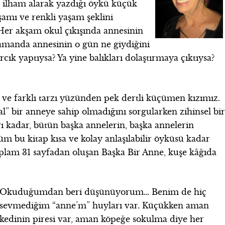
n ilham alarak yazdığı öykü küçük
amı ve renkli yaşam şeklini
Her akşam okul çıkışında annesinin
manda annesinin o gün ne giydiğini
cık yaptıysa? Ya yine balıkları dolaştırmaya çıktıysa?
i ve farklı tarzı yüzünden pek dertli küçümen kızımız.
l” bir anneye sahip olmadığını sorgularken zihinsel bi
ı kadar, bütün başka annelerin, başka annelerin
 bu kitap kısa ve kolay anlaşılabilir öyküsü kadar
oplam 31 sayfadan oluşan Başka Bir Anne, kuşe kâğıda
Okuduğumdan beri düşünüyorum… Benim de hiç
sevmediğim “anne’m” huyları var. Küçükken aman
kedinin piresi var, aman köpeğe sokulma diye her