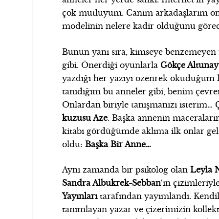
çok mutluyum. Canım arkadaşlarım on b
modelinin nelere kadir olduğunu görec
Bunun yanı sıra, kimseye benzemeyen f
gibi. Önerdiği oyunlarla
Gökçe Altunay
yazdığı her yazıyı özenrek okuduğum
tanıdığım bu anneler gibi, benim çevr
Onlardan biriyle tanışmanızı isterim
kuzusu Aze
. Başka annenin maceraların
kitabı gördüğümde aklıma ilk onlar geld
oldu:
Başka Bir Anne…
Aynı zamanda bir psikolog olan
Leyla 
Sandra Albukrek-Sebban
‘ın çizimleriy
Yayınları
tarafından yayımlandı. Kendil
tanımlayan yazar ve çizerimizin kollekti