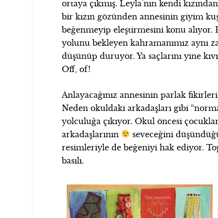
ortaya çıkmış. Leyla’nın kendi kızında
bir kızın gözünden annesinin giyim kuş
beğenmeyip eleştirmesini konu alıyor. 
yolunu bekleyen kahramanımız aynı za
düşünüp duruyor. Ya saçlarını yine kıvır
Off, of!
Anlayacağınız annesinin parlak fikirler
Neden okuldaki arkadaşları gibi “norma
yolculuğa çıkıyor. Okul öncesi çocuklar
arkadaşlarının
seveceğini düşündüğüm
resimleriyle de beğeniyi hak ediyor. T
basılı.