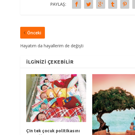
PAYLAŞ:
Önceki
Hayatım da hayallerim de değişti
İLGINIZI ÇEKEBILIR
Çin tek çocuk politikasını