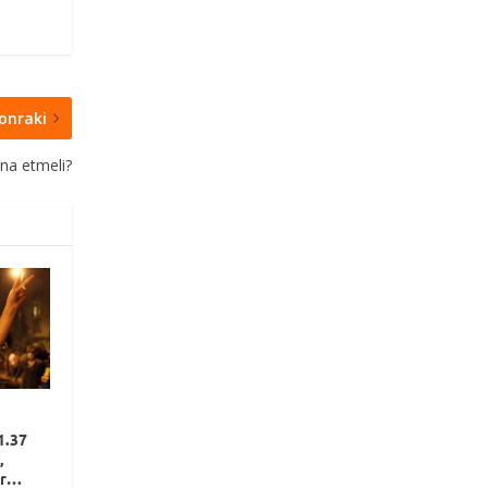
onraki
kna etmeli?
1.37
,
er…