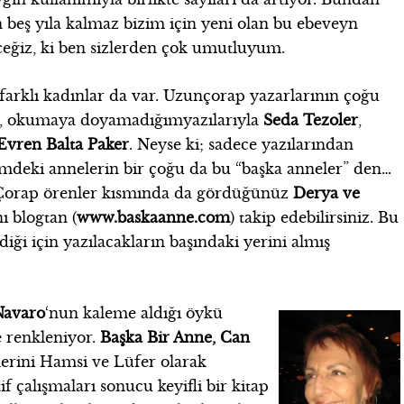
eş yıla kalmaz bizim için yeni olan bu ebeveyn
eğiz, ki ben sizlerden çok umutluyum.
arklı kadınlar da var. Uzunçorap yazarlarının çoğu
, okumaya doyamadığımyazılarıyla
Seda Tezoler
,
Evren Balta Paker
. Neyse ki; sadece yazılarından
emdeki annelerin bir çoğu da bu “başka anneler” den…
… Çorap örenler kısmında da gördüğünüz
Derya ve
ı blogtan (
www.baskaanne.com
) takip edebilirsiniz. Bu
iği için yazılacakların başındaki yerini almış
Navaro
‘nun kaleme aldığı öykü
le renkleniyor.
Başka Bir Anne, Can
erini Hamsi ve Lüfer olarak
f çalışmaları sonucu keyifli bir kitap