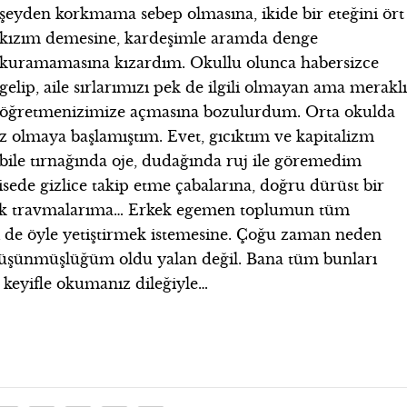
şeyden korkmama sebep olmasına, ikide bir eteğini ört
kızım demesine, kardeşimle aramda denge
kuramamasına kızardım. Okullu olunca habersizce
gelip, aile sırlarımızı pek de ilgili olmayan ama merakl
öğretmenizimize açmasına bozulurdum. Orta okulda
 olmaya başlamıştım. Evet, gıcıktım ve kapitalizm
ile tırnağında oje, dudağında ruj ile göremedim
sede gizlice takip etme çabalarına, doğru dürüst bir
k travmalarıma… Erkek egemen toplumun tüm
 de öyle yetiştirmek istemesine. Çoğu zaman neden
düşünmüşlüğüm oldu yalan değil. Bana tüm bunları
i keyifle okumanız dileğiyle…