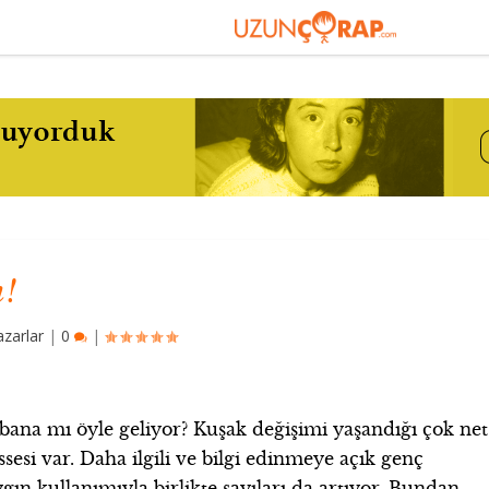
!
azarlar
|
0
|
 bana mı öyle geliyor? Kuşak değişimi yaşandığı çok net
ssesi var. Daha ilgili ve bilgi edinmeye açık genç
gın kullanımıyla birlikte sayıları da artıyor. Bundan