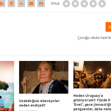
OYLA
S
Çocuğu okula nasıl i
Neden Uruguay'a
gitmiyorum?: Yüzde 9
Uzakdoğulu ebeveynler
'Evet', gece jimnastiği
neden endişeli?
penguenler, daha nel