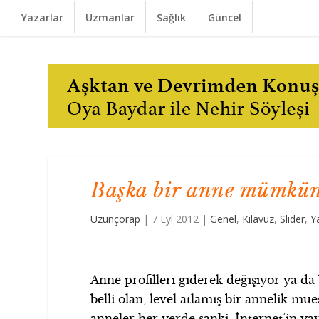
Yazarlar
Uzmanlar
Sağlık
Güncel
Başka bir anne mümkün
Uzunçorap
|
7 Eyl 2012
|
Genel
,
Kılavuz
,
Slider
,
Y
Anne profilleri giderek değişiyor ya da
belli olan, level atlamış bir annelik müe
anneler her yerde sanki. İnternet’in yay