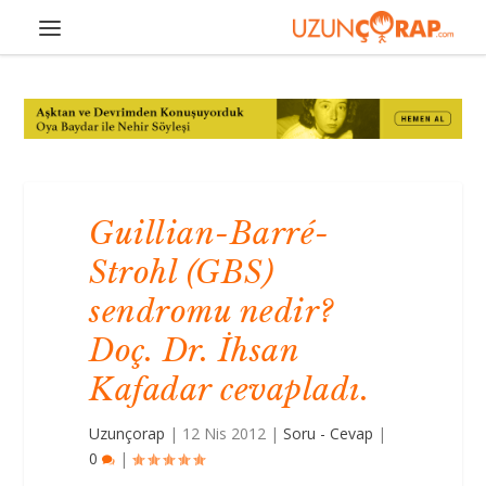
Guillian-Barré-
Strohl (GBS)
sendromu nedir?
Doç. Dr. İhsan
Kafadar cevapladı.
Uzunçorap
|
12 Nis 2012
|
Soru - Cevap
|
0
|