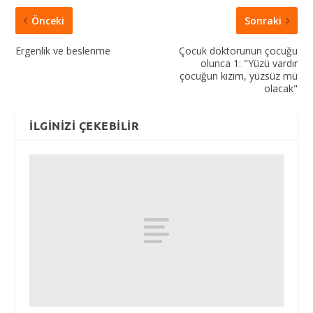
Önceki
Sonraki
Ergenlik ve beslenme
Çocuk doktorunun çocuğu
olunca 1: "Yüzü vardır
çocuğun kızım, yüzsüz mü
olacak"
İLGINIZI ÇEKEBILIR