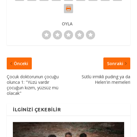
OYLA
Önceki
Sonraki
Çocuk doktorunun çocuğu
Sütlü irmikli puding ya da
olunca 1: "Yüzü vardır
Helen'in memeleri
çocuğun kızım, yüzsüz mü
olacak"
İLGINIZI ÇEKEBILIR