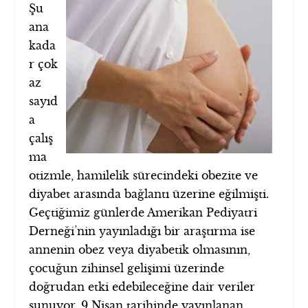
Şu
ana
kada
r çok
az
sayıd
a
çalış
ma
otizmle, hamilelik sürecindeki obezite ve
diyabet arasında bağlantı üzerine eğilmişti.
Geçtiğimiz günlerde Amerikan Pediyatri
Derneği’nin yayınladığı bir araştırma ise
annenin obez veya diyabetik olmasının,
çocuğun zihinsel gelişimi üzerinde
doğrudan etki edebileceğine dair veriler
sunuyor. 9 Nisan tarihinde yayınlanan