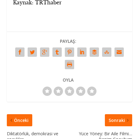
Kaynak: TRThaber
PAYLAŞ:
OYLA
Önceki
Sonraki
Diktatörlük, demokrasi ve
Yüce Yöney: Bir Aile Filmi…