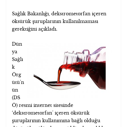
Sağlık Bakanlığı, dekstrometorfan içeren
öksürük şuruplarının kullanılmaması
gerektiğini açıkladı.
Dün
ya
Sağlı
k
Örg
ütü’n
ün
(DS
Ö) resmi internet sitesinde
‘dekstrometorfan’ içeren öksürük
şuruplarının kullanımına bağlı olduğu