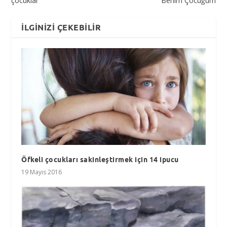
çocuklar
Benim Çocuğum
İLGINIZI ÇEKEBILIR
Öfkeli çocukları sakinleştirmek için 14 ipucu
19 Mayıs 2016