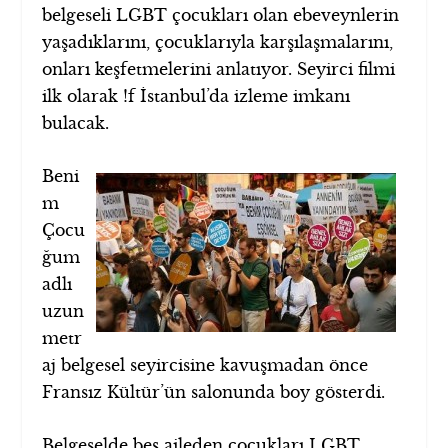
belgeseli LGBT çocukları olan ebeveynlerin
yaşadıklarını, çocuklarıyla karşılaşmalarını,
onları keşfetmelerini anlatıyor. Seyirci filmi
ilk olarak !f İstanbul’da izleme imkanı
bulacak.
Beni
m
Çocu
ğum
adlı
uzun
metr
aj belgesel seyircisine kavuşmadan önce
Fransız Kültür’ün salonunda boy gösterdi.
Belgeselde beş aileden çocukları LGBT