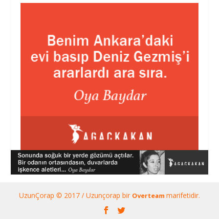
UzunÇorap © 2017 / Uzunçorap bir
marifetidir.
Overteam