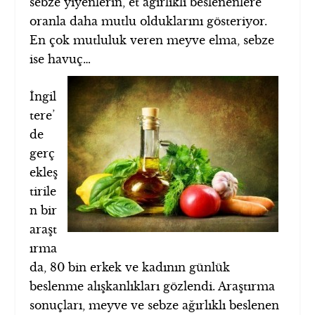
sebze yiyenlerin, et ağırlıklı beslenenlere
oranla daha mutlu olduklarını gösteriyor.
En çok mutluluk veren meyve elma, sebze
ise havuç…
İngil
tere’
de
gerç
ekleş
tirile
n bir
araşt
ırma
da, 80 bin erkek ve kadının günlük
beslenme alışkanlıkları gözlendi. Araştırma
sonuçları, meyve ve sebze ağırlıklı beslenen