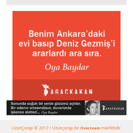
UzunÇorap © 2017 / Uzunçorap bir
marifetidir.
Overteam