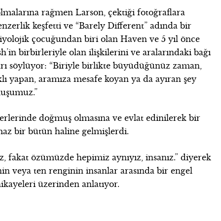
 olmalarına rağmen Larson, çektiği fotoğraflara
nzerlik keşfetti ve “Barely Different” adında bir
 biyolojik çocuğundan biri olan Haven ve 5 yıl önce
in birbirleriyle olan ilişkilerini ve aralarındaki bağı
arı söylüyor: “Biriyle birlikte büyüdüğünüz zaman,
arklı yapan, aramıza mesafe koyan ya da ayıran şey
oluşumuz.”
 yerlerinde doğmuş olmasına ve evlat edinilerek bir
az bir bütün haline gelmişlerdi.
riz, fakat özümüzde hepimiz aynıyız, insanız.” diyerek
in veya ten renginin insanlar arasında bir engel
ikayeleri üzerinden anlatıyor.