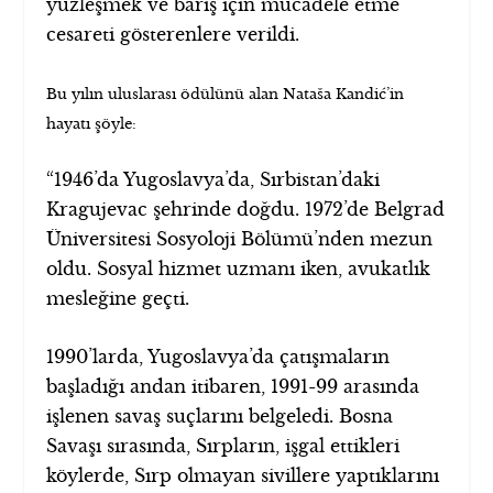
yüzleşmek ve barış için mücadele etme
cesareti gösterenlere verildi.
Bu yılın uluslarası ödülünü alan Nataša Kandić’in
hayatı şöyle:
“1946’da Yugoslavya’da, Sırbistan’daki
Kragujevac şehrinde doğdu. 1972’de Belgrad
Üniversitesi Sosyoloji Bölümü’nden mezun
oldu. Sosyal hizmet uzmanı iken, avukatlık
mesleğine geçti.
1990’larda, Yugoslavya’da çatışmaların
başladığı andan itibaren, 1991-99 arasında
işlenen savaş suçlarını belgeledi. Bosna
Savaşı sırasında, Sırpların, işgal ettikleri
köylerde, Sırp olmayan sivillere yaptıklarını