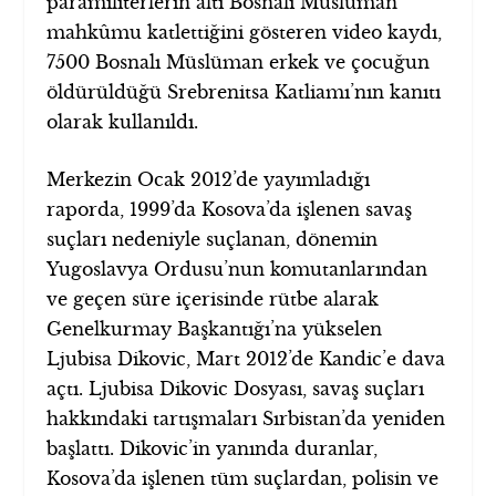
paramiliterlerin altı Bosnalı Müslüman
mahkûmu katlettiğini gösteren video kaydı,
7500 Bosnalı Müslüman erkek ve çocuğun
öldürüldüğü Srebrenitsa Katliamı’nın kanıtı
olarak kullanıldı.
Merkezin Ocak 2012’de yayımladığı
raporda, 1999’da Kosova’da işlenen savaş
suçları nedeniyle suçlanan, dönemin
Yugoslavya Ordusu’nun komutanlarından
ve geçen süre içerisinde rütbe alarak
Genelkurmay Başkantığı’na yükselen
Ljubisa Dikovic, Mart 2012’de Kandic’e dava
açtı. Ljubisa Dikovic Dosyası, savaş suçları
hakkındaki tartışmaları Sırbistan’da yeniden
başlattı. Dikovic’in yanında duranlar,
Kosova’da işlenen tüm suçlardan, polisin ve