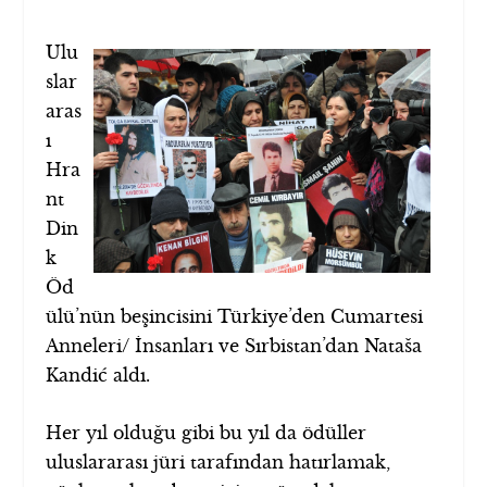
Ulu
slar
aras
ı
Hra
nt
Din
k
Öd
ülü’nün beşincisini Türkiye’den Cumartesi
Anneleri/ İnsanları ve Sırbistan’dan Nataša
Kandić aldı.
Her yıl olduğu gibi bu yıl da ödüller
uluslararası jüri tarafından hatırlamak,