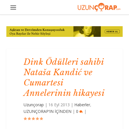
Dink Ödülleri sahibi
Nataša Kandić ve
Cumartesi
Annelerinin hikayesi
Uzunçorap
|
16 Eyl 2013
|
Haberler
,
UZUNÇORAP’IN İÇİNDEN
|
0
|