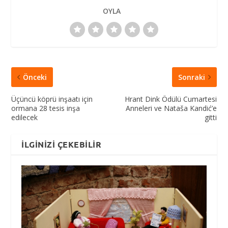
OYLA
Önceki
Sonraki
Üçüncü köprü inşaatı için
Hrant Dink Ödülü Cumartesi
ormana 28 tesis inşa
Anneleri ve Nataša Kandić’e
edilecek
gitti
İLGINIZI ÇEKEBILIR