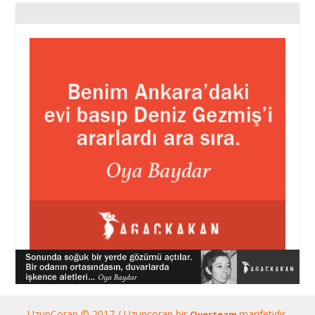
UzunÇorap © 2017 / Uzunçorap bir
marifetidir.
Overteam