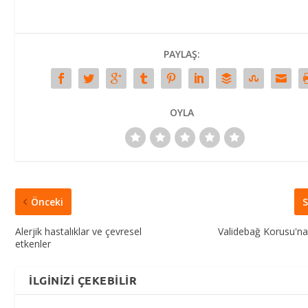
PAYLAŞ:
OYLA
Önceki
S
Alerjik hastalıklar ve çevresel
Validebağ Korusu'n
etkenler
İLGINIZI ÇEKEBILIR