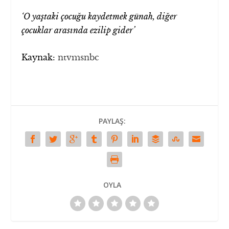
‘O yaştaki çocuğu kaydetmek günah, diğer
çocuklar arasında ezilip gider’
Kaynak:
ntvmsnbc
PAYLAŞ:
OYLA