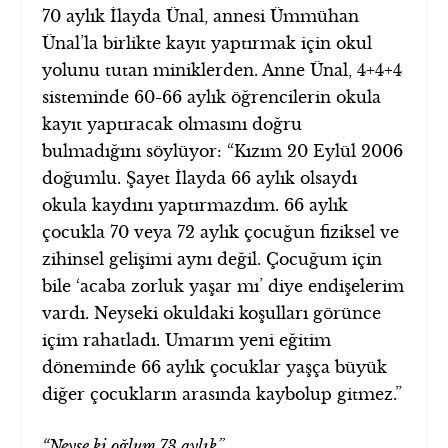
70 aylık İlayda Ünal, annesi Ümmühan
Ünal’la birlikte kayıt yaptırmak için okul
yolunu tutan miniklerden. Anne Ünal, 4+4+4
sisteminde 60-66 aylık öğrencilerin okula
kayıt yaptıracak olmasını doğru
bulmadığını söylüyor: “Kızım 20 Eylül 2006
doğumlu. Şayet İlayda 66 aylık olsaydı
okula kaydını yaptırmazdım. 66 aylık
çocukla 70 veya 72 aylık çocuğun fiziksel ve
zihinsel gelişimi aynı değil. Çocuğum için
bile ‘acaba zorluk yaşar mı’ diye endişelerim
vardı. Neyseki okuldaki koşulları görünce
içim rahatladı. Umarım yeni eğitim
döneminde 66 aylık çocuklar yaşça büyük
diğer çocukların arasında kaybolup gitmez.”
“Neyse ki oğlum 73 aylık”