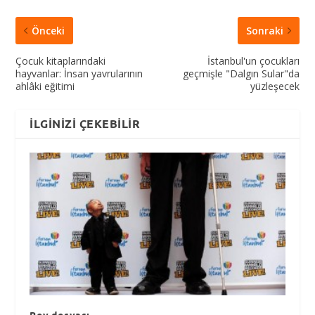
Önceki
Sonraki
Çocuk kitaplarındaki
İstanbul'un çocukları
hayvanlar: İnsan yavrularının
geçmişle "Dalgın Sular"da
ahlâki eğitimi
yüzleşecek
İLGINIZI ÇEKEBILIR