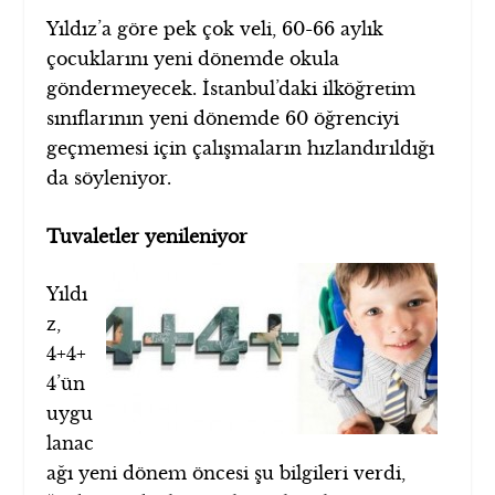
Yıldız’a göre pek çok veli, 60-66 aylık
çocuklarını yeni dönemde okula
göndermeyecek. İstanbul’daki ilköğretim
sınıflarının yeni dönemde 60 öğrenciyi
geçmemesi için çalışmaların hızlandırıldığı
da söyleniyor.
Tuvaletler yenileniyor
Yıldı
z,
4+4+
4’ün
uygu
lanac
ağı yeni dönem öncesi şu bilgileri verdi,