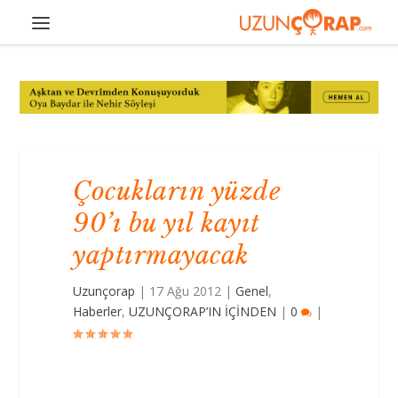
Çocukların yüzde
90’ı bu yıl kayıt
yaptırmayacak
Uzunçorap
|
17 Ağu 2012
|
Genel
,
Haberler
,
UZUNÇORAP’IN İÇİNDEN
|
0
|