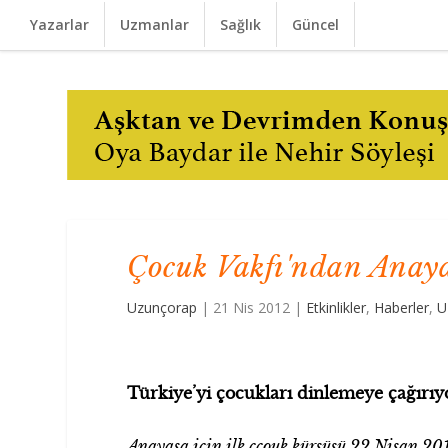
Yazarlar
Uzmanlar
Sağlık
Güncel
Çocuk Vakfı'ndan Anaya
Uzunçorap
|
21 Nis 2012
|
Etkinlikler
,
Haberler
,
U
Türkiye’yi çocukları dinlemeye çağırı
Anayasa için ilk çcouk kürsüsü 22 Nisan 2