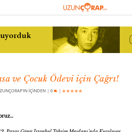
sa ve Çocuk Ödevi için Çağrı!
ZUNÇORAP’IN İÇİNDEN
|
0
|
yoruz…
012, Pazar Günü İstanbul Taksim Meydanı’nda Kuruluyor