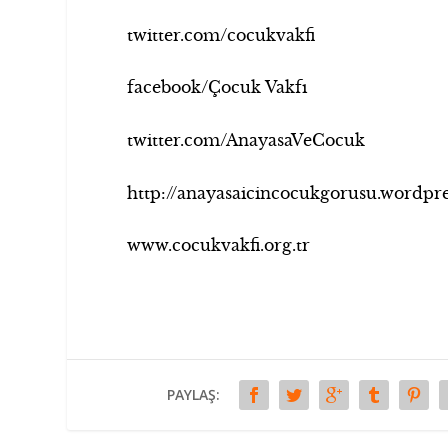
twitter.com/cocukvakfi
facebook/Çocuk Vakfı
twitter.com/AnayasaVeCocuk
http://anayasaicincocukgorusu.wordpr
www.cocukvakfi.org.tr
PAYLAŞ: