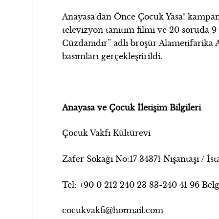
Anayasa’dan Önce Çocuk Yasa! kampanyası
televizyon tanıtım filmi ve 20 soruda 9
Cüzdanıdır” adlı broşür Alametifarika 
basımları gerçekleştirildi.
Anayasa ve Çocuk İletişim Bilgileri
Çocuk Vakfı Kültürevi
Zafer Sokağı No:17 34371 Nişantaşı / İs
Tel: +90 0 212 240 23 83-240 41 96 Bel
cocukvakfi@hotmail.com