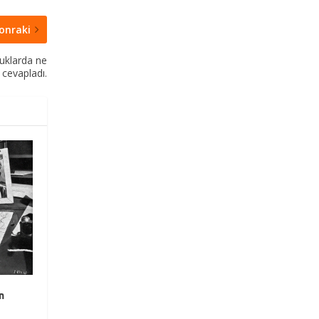
onraki
ocuklarda ne
 cevapladı.
n