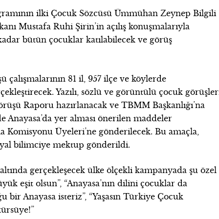
gramının ilki Çocuk Sözcüsü Ümmühan Zeynep Bilgili
kanı Mustafa Ruhi Şirin’in açılış konuşmalarıyla
adar bütün çocuklar katılabilecek ve görüş
çalışmalarının 81 il, 957 ilçe ve köylerde
çekleştirecek. Yazılı, sözlü ve görüntülü çocuk görüşler
Görüşü Raporu hazırlanacak ve TBMM Başkanlığı’na
de Anayasa’da yer alması önerilen maddeler
a Komisyonu Üyeleri’ne gönderilecek. Bu amaçla,
syal bilimciye mektup gönderildi.
 altında gerçekleşecek ülke ölçekli kampanyada şu özel
üyük eşit olsun”, “Anayasa’nın dilini çocuklar da
u bir Anayasa isteriz”, “Yaşasın Türkiye Çocuk
kürsüye!”