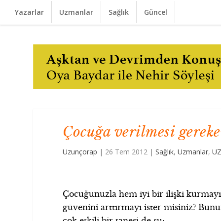
Yazarlar
Uzmanlar
Sağlık
Güncel
Çocuğa verilmesi gerek
Uzunçorap
|
26 Tem 2012
|
Sağlık
,
Uzmanlar
,
UZ
Çocuğunuzla hem iyi bir ilişki kurmayı
güvenini arttırmayı ister misiniz? Bunu
çok etkili bir tanesi de şu: