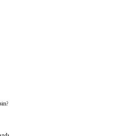
sin?
zdı.