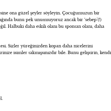
esine ona güzel şeyler söyleyin. Çocuğumuzun bir
ptığında bunu pek unutmuyoruz ancak bir ‘sebep’(!)
il. Halbuki daha etkili olanı bu spontan olanı, daha
tesi. Sizler yüreğinizden kopan daha nicelerini
irinize isimler takmışsınızdır bile. Bunu geliştirin, kend
l.