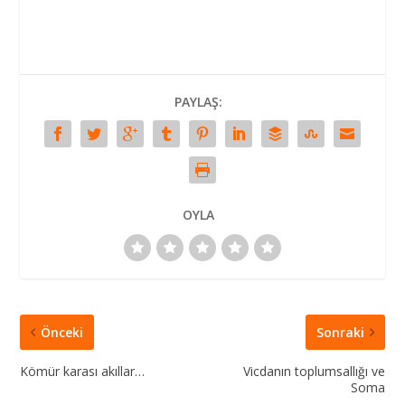
PAYLAŞ:
OYLA
Önceki
Sonraki
Kömür karası akıllar…
Vicdanın toplumsallığı ve
Soma