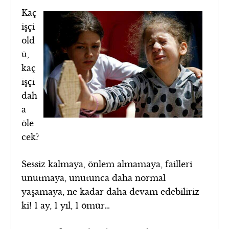
Kaç
işçi
öld
ü,
kaç
işçi
dah
a
öle
cek?
Sessiz kalmaya, önlem almamaya, failleri
unutmaya, unutunca daha normal
yaşamaya, ne kadar daha devam edebiliriz
ki! 1 ay, 1 yıl, 1 ömür…