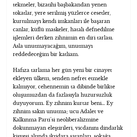
tekmeler, bizatihi başbakandan yenen
tokatlar, yere serilmiş yüzlerce cesetler,
kurtulmayı kendi imkanları ile başaran
canlar, küflü maskeler, hatalı defnedilme
işlemleri derken zihnimin en diri tarlası.
Asla unutmayacağım, unutmayı
reddedeceğim bir katliam.
Hafıza tarlama her gün yeni bir cinayet
ekleyen ülkem, senden nefret etmekle
kalmıyor, cehennemin ta dibinde birlikte
oluşumuzdan da fazlasıyla huzursuzluk
duyuyorum. Ey zihnim kurtar beni… Ey
zihnim sakın unutma; ucu Adalet ve
Kalkınma Parti’si neoliberalizmine
dokunmayan eleştirileri, vicdanını dindarlık
kisvesi altında iktidara satanları, sokağa