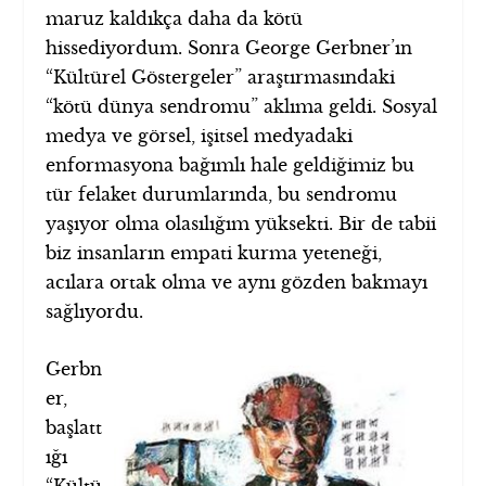
maruz kaldıkça daha da kötü
hissediyordum. Sonra George Gerbner’ın
“Kültürel Göstergeler” araştırmasındaki
“kötü dünya sendromu” aklıma geldi. Sosyal
medya ve görsel, işitsel medyadaki
enformasyona bağımlı hale geldiğimiz bu
tür felaket durumlarında, bu sendromu
yaşıyor olma olasılığım yüksekti. Bir de tabii
biz insanların empati kurma yeteneği,
acılara ortak olma ve aynı gözden bakmayı
sağlıyordu.
Gerbn
er,
başlatt
ığı
“Kültü