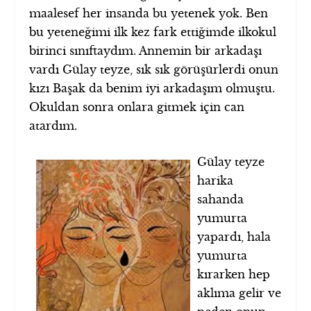
maalesef her insanda bu yetenek yok. Ben
bu yeteneğimi ilk kez fark ettiğimde ilkokul
birinci sınıftaydım. Annemin bir arkadaşı
vardı Gülay teyze, sık sık görüşürlerdi onun
kızı Başak da benim iyi arkadaşım olmuştu.
Okuldan sonra onlara gitmek için can
atardım.
Gülay teyze
harika
sahanda
yumurta
yapardı, hala
yumurta
kırarken hep
aklıma gelir ve