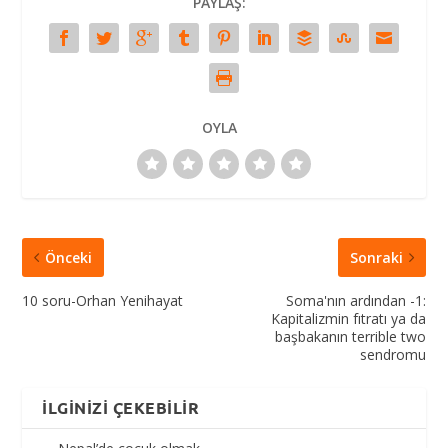
PAYLAŞ:
OYLA
Önceki
Sonraki
10 soru-Orhan Yenihayat
Soma'nın ardından -1:
Kapitalizmin fıtratı ya da
başbakanın terrible two
sendromu
İLGINIZI ÇEKEBILIR