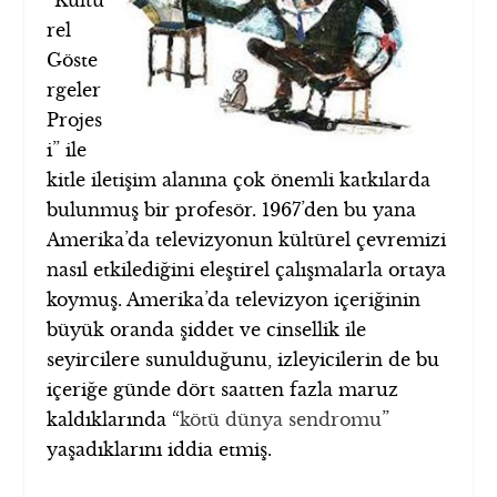
rel
Göste
rgeler
Projes
i” ile
kitle iletişim alanına çok önemli katkılarda
bulunmuş bir profesör. 1967’den bu yana
Amerika’da televizyonun kültürel çevremizi
nasıl etkilediğini eleştirel çalışmalarla ortaya
koymuş. Amerika’da televizyon içeriğinin
büyük oranda şiddet ve cinsellik ile
seyircilere sunulduğunu, izleyicilerin de bu
içeriğe günde dört saatten fazla maruz
kaldıklarında “
kötü dünya sendromu
”
yaşadıklarını iddia etmiş.