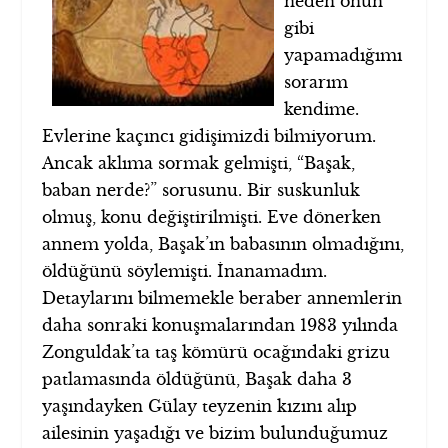
neden onun
gibi
yapamadığımı
sorarım
kendime.
Evlerine kaçıncı gidişimizdi bilmiyorum.
Ancak aklıma sormak gelmişti, “Başak,
baban nerde?” sorusunu. Bir suskunluk
olmuş, konu değiştirilmişti. Eve dönerken
annem yolda, Başak’ın babasının olmadığını,
öldüğünü söylemişti. İnanamadım.
Detaylarını bilmemekle beraber annemlerin
daha sonraki konuşmalarından 1983 yılında
Zonguldak’ta taş kömürü ocağındaki grizu
patlamasında öldüğünü, Başak daha 3
yaşındayken Gülay teyzenin kızını alıp
ailesinin yaşadığı ve bizim bulunduğumuz