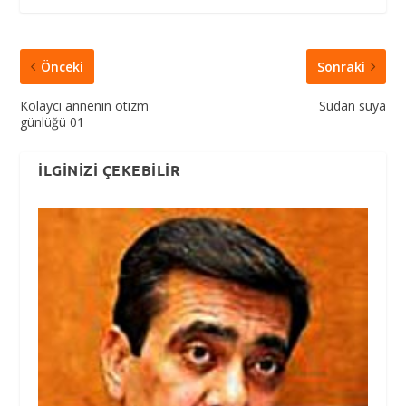
Önceki
Sonraki
Kolaycı annenin otizm
Sudan suya
günlüğü 01
İLGINIZI ÇEKEBILIR