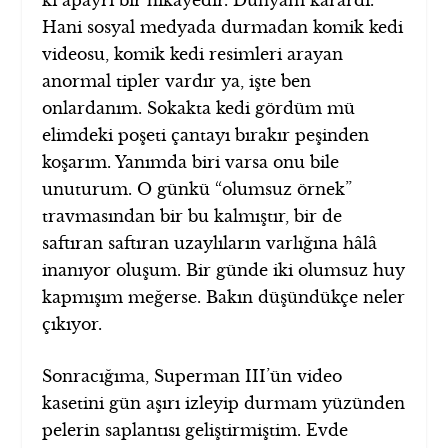
Hani sosyal medyada durmadan komik kedi
videosu, komik kedi resimleri arayan
anormal tipler vardır ya, işte ben
onlardanım. Sokakta kedi gördüm mü
elimdeki poşeti çantayı bırakır peşinden
koşarım. Yanımda biri varsa onu bile
unuturum. O günkü “olumsuz örnek”
travmasından bir bu kalmıştır, bir de
saftıran saftıran uzaylıların varlığına hâlâ
inanıyor oluşum. Bir günde iki olumsuz huy
kapmışım meğerse. Bakın düşündükçe neler
çıkıyor.
Sonracığıma, Superman III’ün video
kasetini gün aşırı izleyip durmam yüzünden
pelerin saplantısı geliştirmiştim. Evde