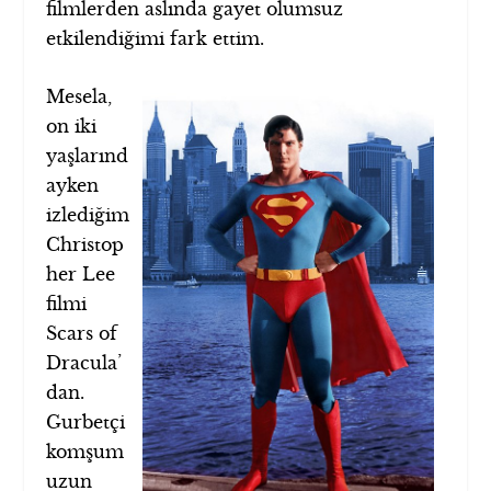
filmlerden aslında gayet olumsuz
etkilendiğimi fark ettim.
Mesela,
on iki
yaşlarınd
ayken
izlediğim
Christop
her Lee
filmi
Scars of
Dracula’
dan.
Gurbetçi
komşum
uzun