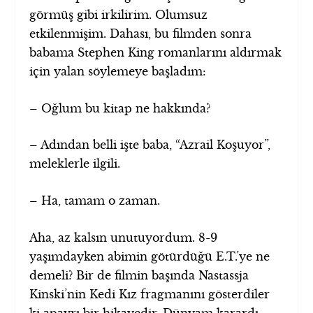
görmüş gibi irkilirim. Olumsuz
etkilenmişim. Dahası, bu filmden sonra
babama Stephen King romanlarını aldırmak
için yalan söylemeye başladım:
– Oğlum bu kitap ne hakkında?
– Adından belli işte baba, “Azrail Koşuyor”,
meleklerle ilgili.
– Ha, tamam o zaman.
Aha, az kalsın unutuyordum. 8-9
yaşımdayken abimin götürdüğü E.T.’ye ne
demeli? Bir de filmin başında Nastassja
Kinski’nin Kedi Kız fragmanını gösterdiler
ki apayrı bir hikayedir. Dünyam karardı.