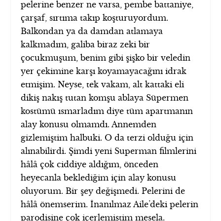
pelerine benzer ne varsa, pembe battaniye,
çarşaf, sırtıma takıp koşturuyordum.
Balkondan ya da damdan atlamaya
kalkmadım, galiba biraz zeki bir
çocukmuşum, benim gibi şişko bir veledin
yer çekimine karşı koyamayacağını idrak
etmişim. Neyse, tek vakam, alt kattaki eli
dikiş nakış tutan komşu ablaya Süpermen
kostümü ısmarladım diye tüm apartmanın
alay konusu olmamdı. Annemden
gizlemiştim halbuki. O da terzi olduğu için
alınabilirdi. Şimdi yeni Superman filmlerini
hâlâ çok ciddiye aldığım, önceden
heyecanla beklediğim için alay konusu
oluyorum. Bir şey değişmedi. Pelerini de
hâlâ önemserim. İnanılmaz Aile’deki pelerin
parodisine çok içerlemiştim mesela.