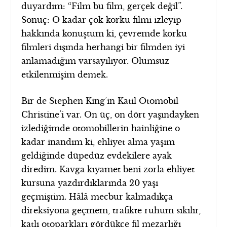
duyardım: “Film bu film, gerçek değil”.
Sonuç: O kadar çok korku filmi izleyip
hakkında konuştum ki, çevremde korku
filmleri dışında herhangi bir filmden iyi
anlamadığım varsayılıyor. Olumsuz
etkilenmişim demek.
Bir de Stephen King’in Katil Otomobil
Christine’i var. On üç, on dört yaşındayken
izlediğimde otomobillerin hainliğine o
kadar inandım ki, ehliyet alma yaşım
geldiğinde düpedüz evdekilere ayak
diredim. Kavga kıyamet beni zorla ehliyet
kursuna yazdırdıklarında 20 yaşı
geçmiştim. Hâlâ mecbur kalmadıkça
direksiyona geçmem, trafikte ruhum sıkılır,
katlı otoparkları gördükçe fil mezarlığı