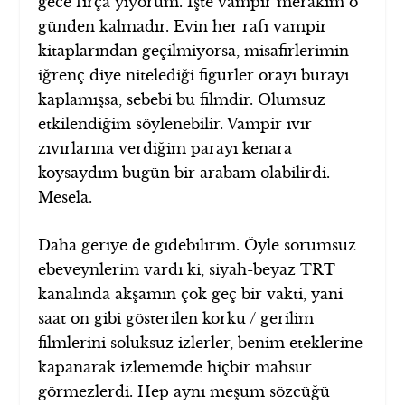
gece fırça yiyorum. İşte vampir merakım o
günden kalmadır. Evin her rafı vampir
kitaplarından geçilmiyorsa, misafirlerimin
iğrenç diye nitelediği figürler orayı burayı
kaplamışsa, sebebi bu filmdir. Olumsuz
etkilendiğim söylenebilir. Vampir ıvır
zıvırlarına verdiğim parayı kenara
koysaydım bugün bir arabam olabilirdi.
Mesela.
Daha geriye de gidebilirim. Öyle sorumsuz
ebeveynlerim vardı ki, siyah-beyaz TRT
kanalında akşamın çok geç bir vakti, yani
saat on gibi gösterilen korku / gerilim
filmlerini soluksuz izlerler, benim eteklerine
kapanarak izlememde hiçbir mahsur
görmezlerdi. Hep aynı meşum sözcüğü