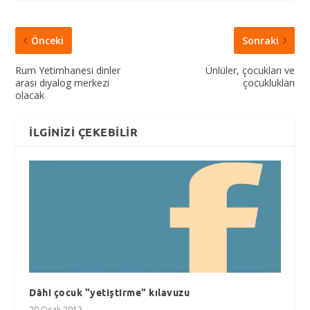
Önceki
Sonraki
Rum Yetimhanesi dinler
Ünlüler, çocukları ve
arası diyalog merkezi
çocuklukları
olacak
İLGINIZI ÇEKEBILIR
Dâhi çocuk "yetiştirme" kılavuzu
20 Ocak 2012