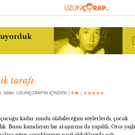
ık tarafı
r
,
Slider
,
UZUNÇORAP’IN İÇİNDEN
|
0
|
çocuğu kadar mutlu olabileceğini söylerlerdi, çocuk
ik. Bunu kanıtlayan bir araştırma da yapıldı. Orta yaşl
malara göre, çocuklarının nasıl olduklarıyla çok