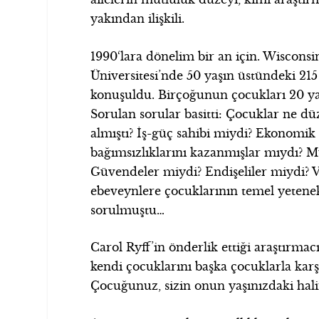
yakından ilişkili.
1990‘lara dönelim bir an için. Wisconsi
Üniversitesi’nde 50 yaşın üstündeki 21
konuşuldu. Birçoğunun çocukları 20 ya
Sorulan sorular basitti: Çocuklar ne d
almıştı? İş-güç sahibi miydi? Ekonomik
bağımsızlıklarını kazanmışlar mıydı? M
Güvendeler miydi? Endişeliler miydi? V
ebeveynlere çocuklarının temel yetenek
sorulmuştu…
Carol Ryff’in önderlik ettiği araştırmac
kendi çocuklarını başka çocuklarla karş
Çocuğunuz, sizin onun yaşınızdaki halini