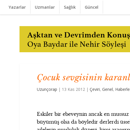
Yazarlar
Uzmanlar
Sağlık
Güncel
Çocuk sevgisinin karanl
Uzunçorap
|
13 Kas 2012
|
Çeviri
,
Genel
,
Haberle
Eskiler bir ebeveynin ancak en mutsuz 
büyümüş olsa da böyledir derlerdi üstel
ailelerin mutluluk düzeyi, kimi araştır