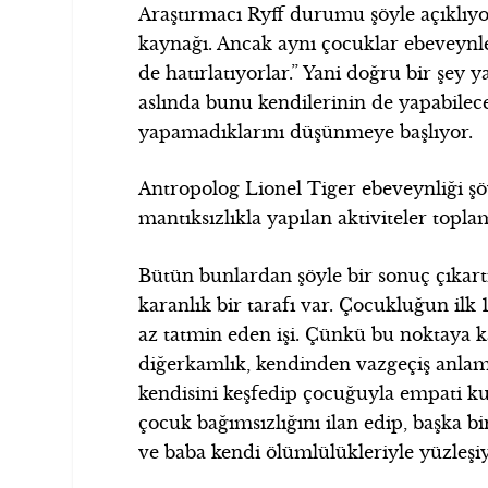
Araştırmacı Ryff durumu şöyle açıklıyor
kaynağı. Ancak aynı çocuklar ebeveynler
de hatırlatıyorlar.” Yani doğru bir şey 
aslında bunu kendilerinin de yapabilece
yapamadıklarını düşünmeye başlıyor.
Antropolog Lionel Tiger ebeveynliği şö
mantıksızlıkla yapılan aktiviteler topla
Bütün bunlardan şöyle bir sonuç çıka
karanlık bir tarafı var. Çocukluğun ilk
az tatmin eden işi. Çünkü bu noktaya k
diğerkamlık, kendinden vazgeçiş anlamı
kendisini keşfedip çocuğuyla empati ku
çocuk bağımsızlığını ilan edip, başka bi
ve baba kendi ölümlülükleriyle yüzleşiy