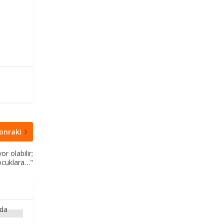
onraki
r olabilir;
çocuklara…"