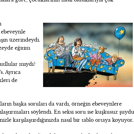
n
5 ebeveynle
şın üzerindeydi.
üzeyde eğitim
utllular mıydı?
s. Ayrıca
leri de
ıların başka soruları da vardı, örneğin ebeveynlere
ılaştırmaları söylendi. En seksi soru ise kuşkusuz şuydu
zle karşılaştırdığınızda nasıl bir tablo ortaya koyuyor.