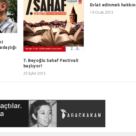
Evlat edinmek hakkın
14 Ocak 2013
ki
adaşlığı
7. Beyoğlu Sahaf Festivali
başlıyor!
25 Eylül 2013