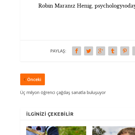
Robin Marantz Henig, psychologytoda
PAYLAŞ:
Önceki
Üç milyon öğrenci çağdaş sanatla buluşuyor
İLGINIZI ÇEKEBILIR