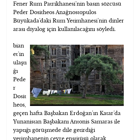
Fener Rum Patrikhanesi’nin basın sözcüsü
Peder Dositheos Anağnostopulos
Büyükada’daki Rum Yetimhanesi’nin dinler
arası diyalog için kullanılacağını söyledi.
bian
et’in
ulaştı
ğı
Pede
r
Dosit
heos,
geçen hafta Başbakan Erdoğan’ın Katar’da
Yunanistan Başbakanı Antonis Samaras ile
yaptığı görüşmede dile getirdiği
yetimhanenin çevre enstitüsü olarak