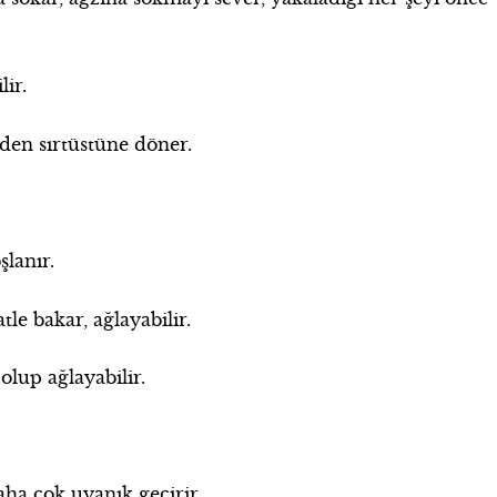
lir.
en sırtüstüne döner.
lanır.
e bakar, ağlayabilir.
olup ağlayabilir.
ha çok uyanık geçirir.