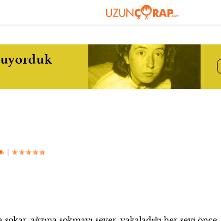
|
a sokar, ağzına sokmayı sever, yakaladığı her şeyi önce