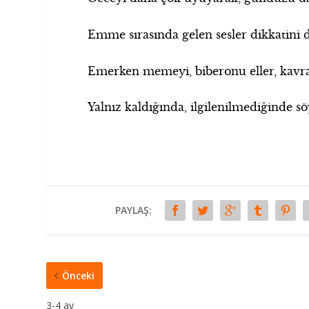
Emme sırasında gelen sesler dikkatini d
Emerken memeyi, biberonu eller, kavra
Yalnız kaldığında, ilgilenilmediğinde söyl
PAYLAŞ:
Önceki
3-4 ay