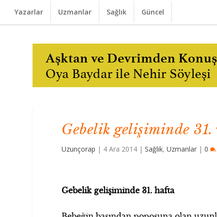
Yazarlar
Uzmanlar
Sağlık
Güncel
Gebelik gelişiminde 31. 
Uzunçorap
|
4 Ara 2014
|
Sağlık
,
Uzmanlar
|
0
Gebelik gelişiminde 31. hafta
Bebeğin başından poposuna olan uzunl