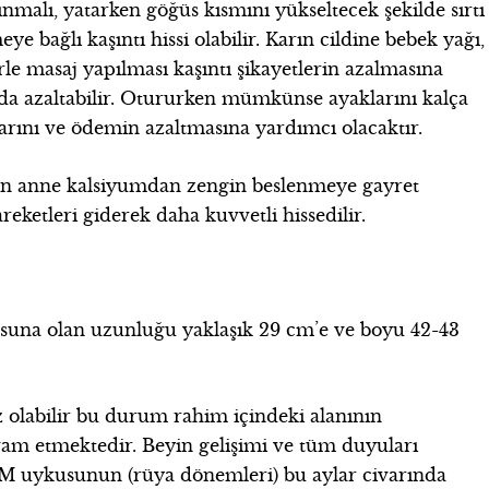
alı, yatarken göğüs kısmını yükseltecek şekilde sırtı
ye bağlı kaşıntı hissi olabilir. Karın cildine bebek yağı,
e masaj yapılması kaşıntı şikayetlerin azalmasına
a azaltabilir. Otururken mümkünse ayaklarını kalça
arını ve ödemin azaltmasına yardımcı olacaktır.
için anne kalsiyumdan zengin beslenmeye gayret
eketleri giderek daha kuvvetli hissedilir.
osuna olan uzunluğu yaklaşık 29 cm’e ve boyu 42-43
z olabilir bu durum rahim içindeki alanının
evam etmektedir. Beyin gelişimi ve tüm duyuları
REM uykusunun (rüya dönemleri) bu aylar civarında