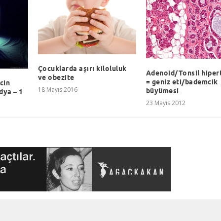
Çocuklarda aşırı kiloluluk
Adenoid/Tonsil hipert
ve obezite
= geniz eti/bademcik
cin
18 Mayıs 2016
büyümesi
dya – 1
23 Mayıs 2012