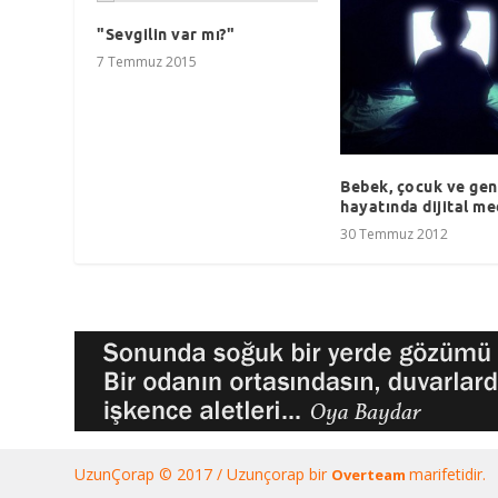
"Sevgilin var mı?"
7 Temmuz 2015
Bebek, çocuk ve gen
hayatında dijital me
30 Temmuz 2012
UzunÇorap © 2017 / Uzunçorap bir
marifetidir.
Overteam