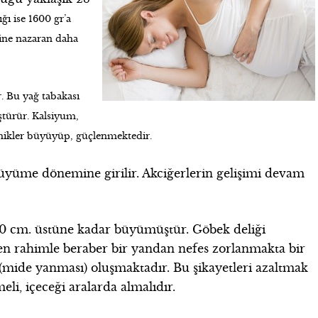
1600 gr’a
ığı ise
mine nazaran daha
. Bu yağ tabakası
ştürür. Kalsiyum,
mikler büyüyüp, güçlenmektedir.
 büyüme dönemine girilir. Akciğerlerin gelişimi devam
10 cm. üstüne kadar büyümüştür. Göbek deliği
n rahimle beraber bir yandan nefes zorlanmakta bir
 (mide yanması) oluşmaktadır. Bu şikayetleri azaltmak
eli, içeceği aralarda almalıdır.