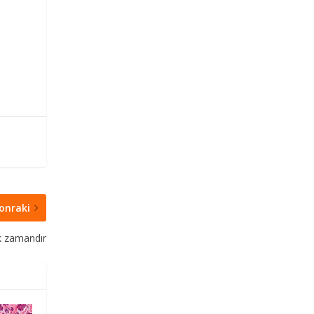
onraki
k zamandır