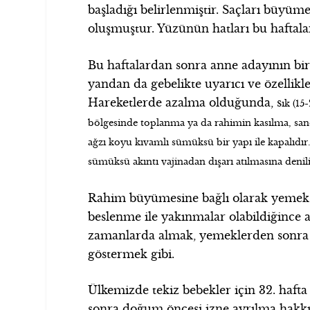
başladığı belirlenmiştir. Saçları büy
oluşmuştur. Yüzünün hatları bu haftala
Bu haftalardan sonra anne adayının bir
yandan da gebelikte uyarıcı ve özellikl
Hareketlerde azalma olduğunda, s
ık (15
bölgesinde toplanma ya da rahimin kasılma, sancı
ağzı koyu kıvamlı sümüksü bir yapı ile kapalıdır
sümüksü akıntı vajinadan dışarı atılmasına deni
Rahim büyümesine bağlı olarak yemek şik
beslenme ile yakınmalar olabildiğince az
zamanlarda almak, yemeklerden sonra d
göstermek gibi.
Ülkemizde tekiz bebekler için 32. hafta 
sonra doğum öncesi izne ayrılma hakkı 