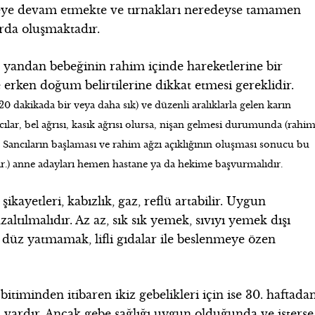
ümeye devam etmekte ve tırnakları neredeyse tamamen
rda oluşmaktadır.
 yandan bebeğinin rahim içinde hareketlerine bir
e erken doğum belirtilerine dikkat etmesi gereklidir.
-20 dakikada bir veya daha sık) ve düzenli aralıklarla gelen karın
lar, bel ağrısı, kasık ağrısı olursa, nişan gelmesi durumunda (rahi
. Sancıların başlaması ve rahim ağzı açıklığının oluşması sonucu bu
lir.) anne adayları hemen hastane ya da hekime başvurmalıdır.
ayetleri, kabızlık, gaz, reflü artabilir. Uygun
altılmalıdır. Az az, sık sık yemek, sıvıyı yemek dışı
üz yatmamak, lifli gıdalar ile beslenmeye özen
bitiminden itibaren ikiz gebelikleri için ise 30. haftada
vardır. Ancak gebe sağlığı uygun olduğunda ve isterse