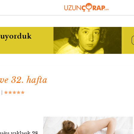
ve 32. hafta
|
uğu yaklaşık 28