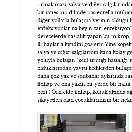
tırmalaması, salya ve diğer salgılarınd
bir tanesi tıp dilinde pasteurella multi
diğer yollarla bulaşma yerinin olduğu 
enfeksiyonlarına,beyin zarı enfeksiyonl
derecelerde hastalık yapan bu mikrop, en
iltihaplarla kendini gösterir. Yine köpek
salya ve diğer salgılarının kana kolay ge
yoluyla bulaşan “kedi tırmığı hastalığı
olduklarından yavru kedilerden bulaşma
daha çok yaz ve sonbahar aylarında ra
iltihap ve ona yakın bir yerde bir hafta
bezi ( Örn:elde iltihap, koltuk altında ağ
şikayetleri olan çocuklarımızın bir he