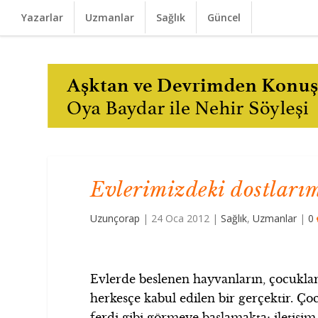
Yazarlar
Uzmanlar
Sağlık
Güncel
Evlerimizdeki dostları
Uzunçorap
|
24 Oca 2012
|
Sağlık
,
Uzmanlar
|
0
Evlerde beslenen hayvanların, çocuklar
herkesçe kabul edilen bir gerçektir. Ço
ferdi gibi görmeye başlamakta; iletişi