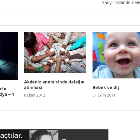
Yarıyıl tatilinde ne
Akdeniz anemisinde dalağın
alınması
Bebek ve diş
cin
dya – 1
8 Ekim 2012
31 Ekim 2011