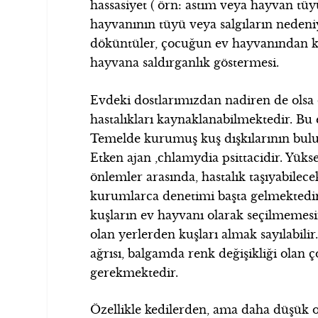
hassasiyet ( örn: astım veya hayvan tüyü
hayvanının tüyü veya salgıların nedeni
döküntüler, çocuğun ev hayvanından 
hayvana saldırganlık göstermesi.
Evdeki dostlarımızdan nadiren de olsa ç
hastalıkları kaynaklanabilmektedir. Bu 
Temelde kurumuş kuş dışkılarının bulu
Etken ajan ,chlamydia psittacidir. Yükse
önlemler arasında, hastalık taşıyabilec
kurumlarca denetimi başta gelmektedir
kuşların ev hayvanı olarak seçilmemes
olan yerlerden kuşları almak sayılabili
ağrısı, balgamda renk değişikliği olan 
gerekmektedir.
Özellikle kedilerden, ama daha düşük o