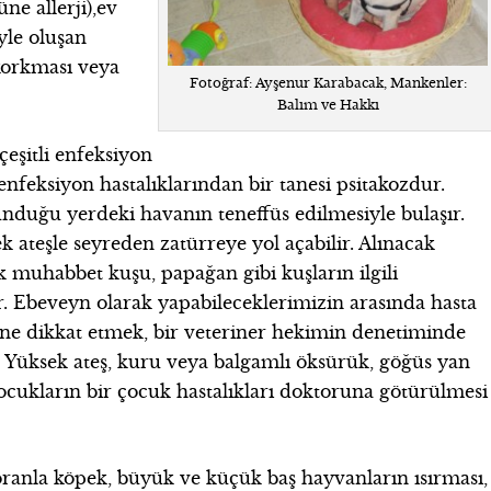
ne allerji),ev
yle oluşan
korkması veya
Fotoğraf: Ayşenur Karabacak, Mankenler:
Balım ve Hakkı
eşitli enfeksiyon
enfeksiyon hastalıklarından bir tanesi psitakozdur.
nduğu yerdeki havanın teneffüs edilmesiyle bulaşır.
k ateşle seyreden zatürreye yol açabilir. Alınacak
ek muhabbet kuşu, papağan gibi kuşların ilgili
. Ebeveyn olarak yapabileceklerimizin arasında hasta
ine dikkat etmek, bir veteriner hekimin denetiminde
r. Yüksek ateş, kuru veya balgamlı öksürük, göğüs yan
çocukların bir çocuk hastalıkları doktoruna götürülmesi
ranla köpek, büyük ve küçük baş hayvanların ısırması,