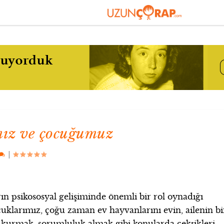
mız ve çocuğumuz
|
ın psikososyal gelişiminde önemli bir rol oynadığı
cuklarımız, çoğu zaman ev hayvanlarını evin, ailenin bi
m kurmak, sorumluluk almak gibi konularda çektikleri