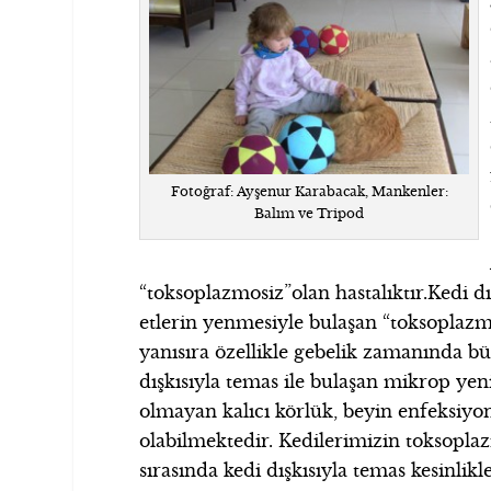
Fotoğraf: Ayşenur Karabacak, Mankenler:
Balım ve Tripod
“toksoplazmosiz”olan hastalıktır.Kedi d
etlerin yenmesiyle bulaşan “toksoplazm
yanısıra özellikle gebelik zamanında b
dışkısıyla temas ile bulaşan mikrop y
olmayan kalıcı körlük, beyin enfeksiyon
olabilmektedir. Kedilerimizin toksoplaz
sırasında kedi dışkısıyla temas kesinli