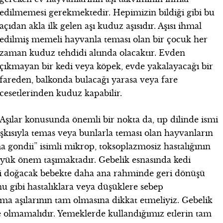
edilmemesi gerekmektedir. Hepimizin bildiği gibi bu
açıdan akla ilk gelen aşı kuduz aşısıdır. Aşısı ihmal
edilmiş memeli hayvanla teması olan bir çocuk her
zaman kuduz tehdidi altında olacaktır. Evden
çıkmayan bir kedi veya köpek, evde yakalayacağı bir
fareden, balkonda bulacağı yarasa veya fare
cesetlerinden kuduz kapabilir.
Aşılar konusunda önemli bir nokta da, tıp dilinde ismi
ışkısıyla temas veya bunlarla teması olan hayvanların
a gondii” isimli mikrop, toksoplazmosiz hastalığının
üyük önem taşımaktadır. Gebelik esnasında kedi
eni doğacak bebekte daha ana rahminde geri dönüşü
u gibi hastalıklara veya düşüklere sebep
ma aşılarının tam olmasına dikkat etmeliyiz. Gebelik
kle olmamalıdır. Yemeklerde kullandığımız etlerin tam