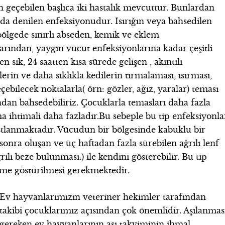
an geçebilen başlıca iki hastalık mevcuttur. Bunlardan
cida denilen enfeksiyonudur. Isırığın veya bahsedilen
bölgede sınırlı abseden, kemik ve eklem
arından, yaygın vücut enfeksiyonlarına kadar çeşitli
 sık, 24 saatten kısa sürede gelişen , akıntılı
lerin ve daha sıklıkla kedilerin tırmalaması, ısırması,
çebilecek noktalarla( örn: gözler, ağız, yaralar) teması
”ndan bahsedebiliriz. Çocuklarla temasları daha fazla
 ihtimali daha fazladır.Bu sebeple bu tip enfeksiyonla
stlanmaktadır. Vücudun bir bölgesinde kabuklu bir
 sonra oluşan ve üç haftadan fazla sürebilen ağrılı lenf
rılı beze bulunması.) ile kendini gösterebilir. Bu tip
kime göstürilmesi gerekmektedir.
Ev hayvanlarımızın veteriner hekimler tarafından
takibi çocuklarımız açısından çok önemlidir. Aşılanmas
gereken ev hayvanlarının aşı takviminin ihmal