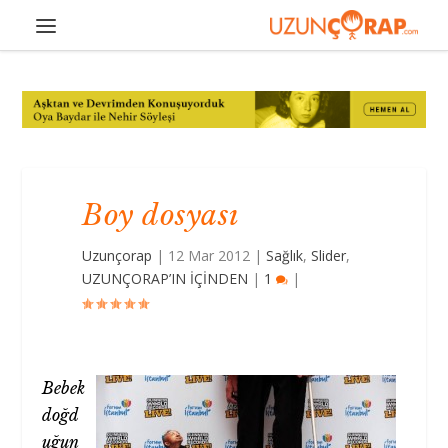
Boy dosyası
Uzunçorap
|
12 Mar 2012
|
Sağlık
,
Slider
,
UZUNÇORAP’IN İÇİNDEN
|
1
|
Bebek
doğd
uğun