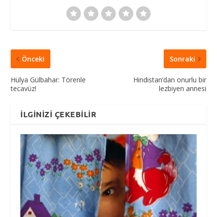
Önceki
Sonraki
Hülya Gülbahar: Törenle
Hindistan’dan onurlu bir
tecavüz!
lezbiyen annesi
İLGINIZI ÇEKEBILIR