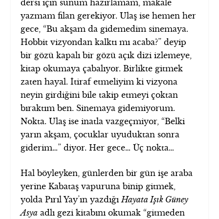
dersi için sunum hazırlamam, makale
yazmam filan gerekiyor. Ulaş ise hemen her
gece, “Bu akşam da gidemedim sinemaya.
Hobbit vizyondan kalktı mı acaba?” deyip
bir gözü kapalı bir gözü açık dizi izlemeye,
kitap okumaya çabalıyor. Birlikte gitmek
zaten hayal. İtiraf etmeliyim ki vizyona
neyin girdiğini bile takip etmeyi çoktan
bıraktım ben. Sinemaya gidemiyorum.
Nokta. Ulaş ise inatla vazgeçmiyor, “Belki
yarın akşam, çocuklar uyuduktan sonra
giderim…” diyor. Her gece… Üç nokta…
Hal böyleyken, günlerden bir gün işe araba
yerine Kabataş vapuruna binip gitmek,
yolda Pırıl Yay’ın yazdığı
Hayata Işık Güney
Asya
adlı gezi kitabını okumak “gitmeden