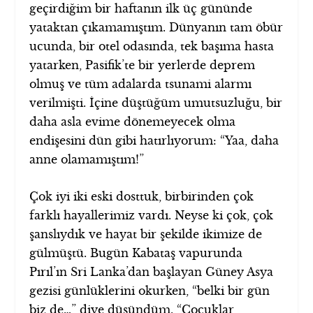
geçirdiğim bir haftanın ilk üç gününde
yataktan çıkamamıştım. Dünyanın tam öbür
ucunda, bir otel odasında, tek başıma hasta
yatarken, Pasifik’te bir yerlerde deprem
olmuş ve tüm adalarda tsunami alarmı
verilmişti. İçine düştüğüm umutsuzluğu, bir
daha asla evime dönemeyecek olma
endişesini dün gibi hatırlıyorum: “Yaa, daha
anne olamamıştım!”
Çok iyi iki eski dosttuk, birbirinden çok
farklı hayallerimiz vardı. Neyse ki çok, çok
şanslıydık ve hayat bir şekilde ikimize de
gülmüştü. Bugün Kabataş vapurunda
Pırıl’ın Sri Lanka’dan başlayan Güney Asya
gezisi günlüklerini okurken, “belki bir gün
biz de…” diye düşündüm. “Çocuklar