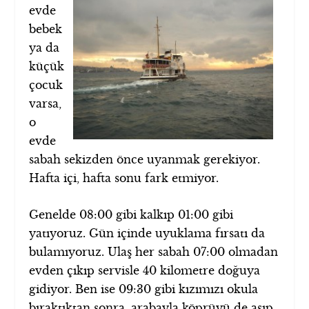
evde
bebek
ya da
küçük
çocuk
varsa,
o
evde
sabah sekizden önce uyanmak gerekiyor.
Hafta içi, hafta sonu fark etmiyor.
Genelde 08:00 gibi kalkıp 01:00 gibi
yatıyoruz. Gün içinde uyuklama fırsatı da
bulamıyoruz. Ulaş her sabah 07:00 olmadan
evden çıkıp servisle 40 kilometre doğuya
gidiyor. Ben ise 09:30 gibi kızımızı okula
bıraktıktan sonra, arabayla köprüyü de aşıp