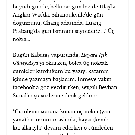
büyüdüğünde, belki bir gün biz de Ulaş’la
Angkor Wat’da, Sihanoukville’de gün
doğumunu, Chang adasında, Luang
Prabang’da gün batımını seyrederiz….” Üç
nokta…
Bugün Kabataş vapurunda,
Hayata Işık
Güney Asya
‘yı okurken, bolca üç noktalı
cümleler kurduğum bu yazıyı kafamın
içinde yazmaya başladım. İnmeye yakın
facebook’a göz gezdirirken, sevgili Beyhan
Sunal’ın şu sözlerine denk geldim:
“Cümlenin sonuna konan üç nokta (yan
yana) bir umuttur aslında, hayat (kendi
kurallarıyla) devam ederken o cümleden