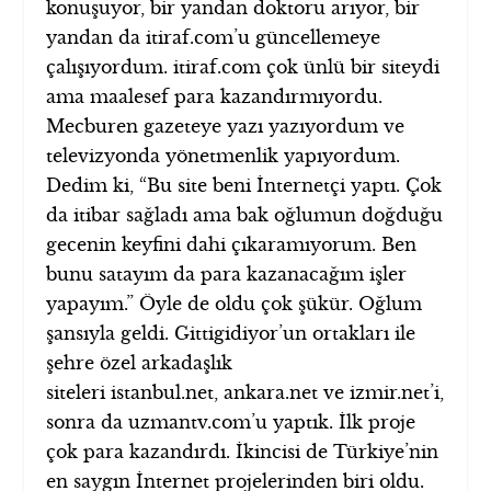
konuşuyor, bir yandan doktoru arıyor, bir
yandan da itiraf.com’u güncellemeye
çalışıyordum. itiraf.com çok ünlü bir siteydi
ama maalesef para kazandırmıyordu.
Mecburen gazeteye yazı yazıyordum ve
televizyonda yönetmenlik yapıyordum.
Dedim ki, “Bu site beni İnternetçi yaptı. Çok
da itibar sağladı ama bak oğlumun doğduğu
gecenin keyfini dahi çıkaramıyorum. Ben
bunu satayım da para kazanacağım işler
yapayım.” Öyle de oldu çok şükür. Oğlum
şansıyla geldi. Gittigidiyor’un ortakları ile
şehre özel arkadaşlık
siteleri istanbul.net, ankara.net ve izmir.net’i,
sonra da uzmantv.com’u yaptık. İlk proje
çok para kazandırdı. İkincisi de Türkiye’nin
en saygın İnternet projelerinden biri oldu.