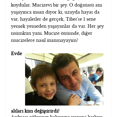
koydular. Mucizevi bir şey. O doğaüstü anı
yaşayınca insan diyor ki, uzayda hayat da
var, hayaletler de gerçek, Tibet’te 1 sene
yemek yemeden yaşayanlar da var. Her şey
mümkün yani. Mucize önümde, diğer
mucizelere nasıl inanmayayım?
Evde
altları kim değiştirirdi?
Açıkçası oğlumun bakımına yegane katkım,