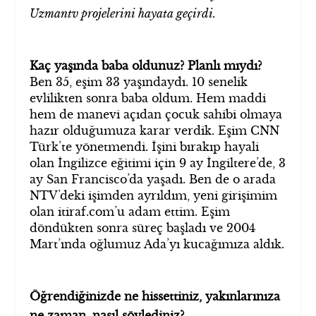
Uzmantv projelerini hayata geçirdi.
Kaç yaşında baba oldunuz? Planlı mıydı?
Ben 35, eşim 33 yaşındaydı. 10 senelik
evlilikten sonra baba oldum. Hem maddi
hem de manevi açıdan çocuk sahibi olmaya
hazır olduğumuza karar verdik. Eşim CNN
Türk’te yönetmendi. İşini bırakıp hayali
olan İngilizce eğitimi için 9 ay İngiltere’de, 3
ay San Francisco’da yaşadı. Ben de o arada
NTV’deki işimden ayrıldım, yeni girişimim
olan itiraf.com’u adam ettim. Eşim
döndükten sonra süreç başladı ve 2004
Mart’ında oğlumuz Ada’yı kucağımıza aldık.
Öğrendiğinizde ne hissettiniz, yakınlarınıza
ne zaman, nasıl söylediniz?