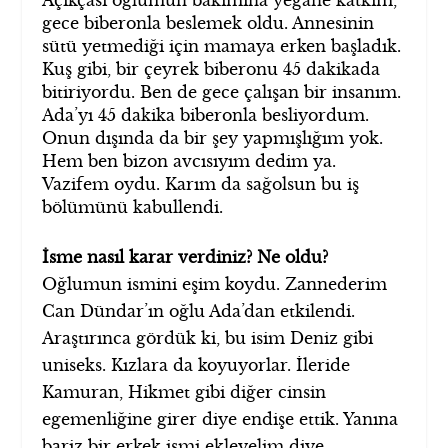
gece biberonla beslemek oldu. Annesinin
sütü yetmediği için mamaya erken başladık.
Kuş gibi, bir çeyrek biberonu 45 dakikada
bitiriyordu. Ben de gece çalışan bir insanım.
Ada’yı 45 dakika biberonla besliyordum.
Onun dışında da bir şey yapmışlığım yok.
Hem ben bizon avcısıyım dedim ya.
Vazifem oydu. Karım da sağolsun bu iş
bölümünü kabullendi.
İsme nasıl karar verdiniz? Ne oldu?
Oğlumun ismini eşim koydu. Zannederim
Can Dündar’ın oğlu Ada’dan etkilendi.
Araştırınca gördük ki, bu isim Deniz gibi
uniseks. Kızlara da koyuyorlar. İleride
Kamuran, Hikmet gibi diğer cinsin
egemenliğine girer diye endişe ettik. Yanına
bariz bir erkek ismi ekleyelim diye