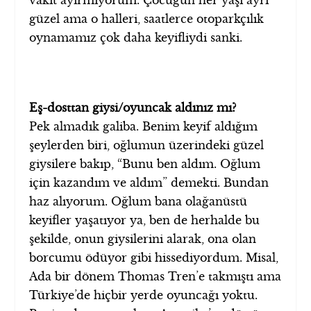
vakit ayırmıyorum. Çocuğun her yaşı ayrı
güzel ama o halleri, saatlerce otoparkçılık
oynamamız çok daha keyifliydi sanki.
Eş-dosttan giysi/oyuncak aldınız mı?
Pek almadık galiba. Benim keyif aldığım
şeylerden biri, oğlumun üzerindeki güzel
giysilere bakıp, “Bunu ben aldım. Oğlum
için kazandım ve aldım” demekti. Bundan
haz alıyorum. Oğlum bana olağanüstü
keyifler yaşatıyor ya, ben de herhalde bu
şekilde, onun giysilerini alarak, ona olan
borcumu ödüyor gibi hissediyordum. Misal,
Ada bir dönem Thomas Tren’e takmıştı ama
Türkiye’de hiçbir yerde oyuncağı yoktu.