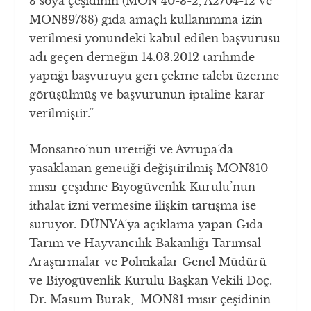
3 soya çeşidinin (MON 40-3-2, A2704-12 ve
MON89788) gıda amaçlı kullanımına izin
verilmesi yönündeki kabul edilen başvurusu
adı geçen derneğin 14.03.2012 tarihinde
yaptığı başvuruyu geri çekme talebi üzerine
görüşülmüş ve başvurunun iptaline karar
verilmiştir.”
Monsanto’nun ürettiği ve Avrupa’da
yasaklanan genetiği değiştirilmiş MON810
mısır çeşidine Biyogüvenlik Kurulu’nun
ithalat izni vermesine ilişkin tartışma ise
sürüyor. DÜNYA’ya açıklama yapan Gıda
Tarım ve Hayvancılık Bakanlığı Tarımsal
Araştırmalar ve Politikalar Genel Müdürü
ve Biyogüvenlik Kurulu Başkan Vekili Doç.
Dr. Masum Burak, MON81 mısır çeşidinin