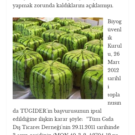
yapmak zorunda kaldıklarını açıklamıştı.
Biyog
üvenl
ik
Kurul
u, 26
Mart
2012
tarihl
i
topla
ntısın
da TÜGİDER’in başvurusunun iptal
edildiğine ilişkin karar şöyle: “Tüm Gıda
Dış Ticaret Derneği’nin 29.11.2011 tarihinde