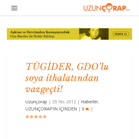
TÜGİDER, GDO’lu
soya ithalatından
vazgeçti!
Uzunçorap
|
29 Nis 2012
|
Haberler
,
UZUNÇORAP’IN İÇİNDEN
|
0
|