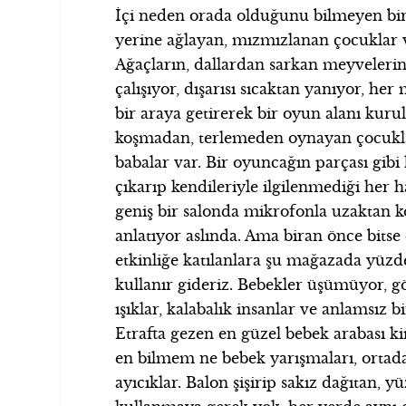
İçi neden orada olduğunu bilmeyen bir 
yerine ağlayan, mızmızlanan çocuklar 
Ağaçların, dallardan sarkan meyvelerin
çalışıyor, dışarısı sıcaktan yanıyor, he
bir araya getirerek bir oyun alanı kuru
koşmadan, terlemeden oynayan çocukla
babalar var. Bir oyuncağın parçası gibi
çıkarıp kendileriyle ilgilenmediği her h
geniş bir salonda mikrofonla uzaktan kon
anlatıyor aslında. Ama biran önce bitse
etkinliğe katılanlara şu mağazada yüzd
kullanır gideriz. Bebekler üşümüyor, g
ışıklar, kalabalık insanlar ve anlamsız b
Etrafta gezen en güzel bebek arabası kim
en bilmem ne bebek yarışmaları, ortada
ayıcıklar. Balon şişirip sakız dağıtan