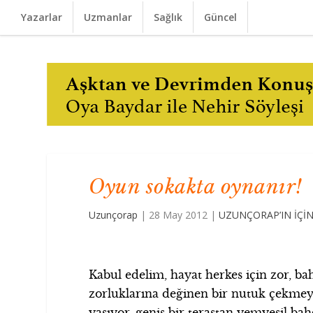
Yazarlar
Uzmanlar
Sağlık
Güncel
Oyun sokakta oynanır!
Uzunçorap
|
28 May 2012
|
UZUNÇORAP’IN İÇİ
Kabul edelim, hayat herkes için zor, ba
zorluklarına değinen bir nutuk çekmeye
yaşıyor, geniş bir terastan yemyeşil bah