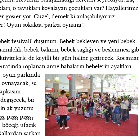
kları, o tavukları kovalayan çocukları var?
Hayallerimiz
r gösteriyor. Güzel, demek ki anlaşabiliyoruz.
r! Oyun sokakta, parkta oynanır!
ebek festivali’ düşünün. Bebek bekleyen ve yeni bebek
 hamilelik, bebek bakımı, bebek sağlığı ve beslenmesi gib
ktivitelerle de keyifli bir gün haline getirecek. Kocama
, etrafında toplanan anne
babaların bebelerin ayakları
ar oyun parkında
a oynayacak, su
şapkasını
 değişecek, bir
rin ak yüzünü
, pişşş pişşşş
ç böceği ufacık
Dallardan sarkan