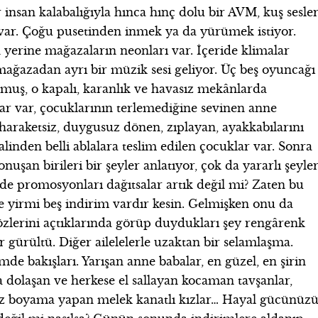
insan kalabalığıyla hınca hınç dolu bir AVM, kuş sesler
var. Çoğu pusetinden inmek ya da yürümek istiyor.
 yerine mağazaların neonları var. İçeride klimalar
r mağazadan ayrı bir müzik sesi geliyor. Üç beş oyuncağı
lmuş, o kapalı, karanlık ve havasız mekânlarda
r var, çocuklarının terlemediğine sevinen anne
 haraketsiz, duygusuz dönen, zıplayan, ayakkabılarını
alinden belli ablalara teslim edilen çocuklar var. Sonra
uşan birileri bir şeyler anlatıyor, çok da yararlı şeyle
 de promosyonları dağıtsalar artık değil mi? Zaten bu
e yirmi beş indirim vardır kesin. Gelmişken onu da
özlerini açtıklarında görüp duydukları şey rengârenk
ir gürültü. Diğer ailelelerle uzaktan bir selamlaşma.
de bakışları. Yarışan anne babalar, en güzel, en şirin
 dolaşan ve herkese el sallayan kocaman tavşanlar,
, yüz boyama yapan melek kanatlı kızlar… Hayal gücünüz