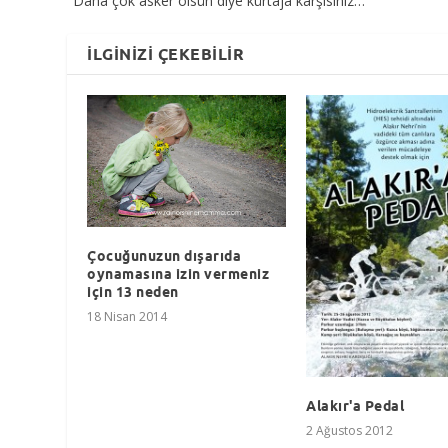
"Daha çok asker ölsün diye kürtaja karşısınız…"
İLGINIZI ÇEKEBILIR
Çocuğunuzun dışarıda
oynamasına izin vermeniz
için 13 neden
18 Nisan 2014
Alakır'a Pedal
2 Ağustos 2012