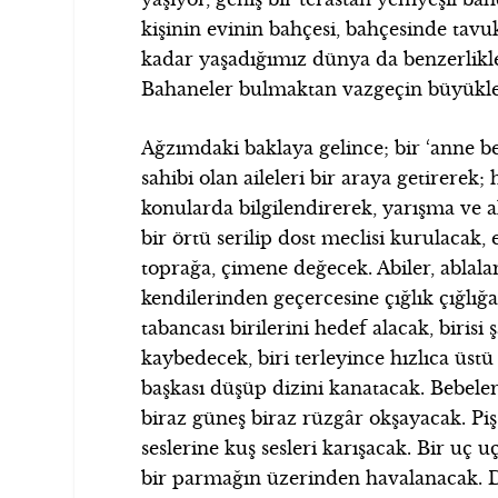
kişinin evinin bahçesi, bahçesinde tavu
kadar yaşadığımız dünya da benzerlikle
Bahaneler bulmaktan vazgeçin büyükle
Ağzımdaki baklaya gelince; bir ‘anne b
sahibi olan aileleri bir araya getirerek;
konularda bilgilendirerek, yarışma ve a
bir örtü serilip dost meclisi kurulacak
toprağa, çimene değecek. Abiler, ablal
kendilerinden geçercesine çığlık çığlığ
tabancası birilerini hedef alacak, birisi 
kaybedecek, biri terleyince hızlıca üstü
başkası düşüp dizini kanatacak. Bebele
biraz güneş biraz rüzgâr okşayacak. Pişşş
seslerine kuş sesleri karışacak. Bir uç u
bir parmağın üzerinden havalanacak. 