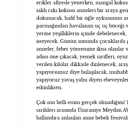
erikler afiyetle yenerken, mangal kokus
saklı rakı kokusu anneleri bir araya get
dokunacak, hafif bir öğle uykusunun a
parmağından havalanan uç uç böceği v
yerine yeşilliklerin içinde debelenece
isteyecek. Günün sonunda çocuklarda 
anneler, feber yöntemine ikna olanlar 
adım öne çıkacak, yemek tarifleri, oyun
verilen kilolar dikkatle dinlenecek, ar
yapıyorsunuz diye bulaşılacak, muhabbe
yapıyoruz yavaş yahu diyen ebeveynler
etkinlikten.
Çok mu belli ettim gerçek olmadığını? 
tarihleri arasında Ümraniye Meydan AVM
ballandıra anlatılan anne bebek festival