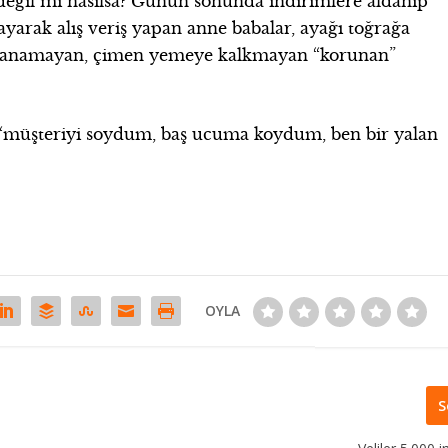
değil mi nasılsa? Günün sonunda indirimlere aldanıp
cayarak alış veriş yapan anne babalar, ayağı toğrağa
 kanamayan, çimen yemeye kalkmayan “korunan”
; “müşteriyi soydum, baş ucuma koydum, ben bir yalan
OYLA
S