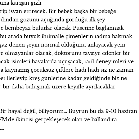
una karışan gizli
irip isyan ettirecek. Bir bebek başka bir bebeğe
rdından gözünü açtığında gördüğü ilk şey
e bembeyaz bulutlar olacak. Pusetine bağlanmak
k, bu arada büyük ihtimalle çimenlerin tadına bakmak
gaz denen şeyin normal olduğunu anlayacak yeni
ve olmayanlar olacak, doktorunu tavsiye edenler bir
cak isimleri havalarda uçuşacak, tatil deneyimleri ve
aya kaynamış çocuksuz çiftlere hadi hadi siz ne zaman
t ilerleyip kreş günlerine kadar geldiğinde biz ne
 bir daha buluşmak üzere keyifle ayrılacaklar
Bir hayal değil, biliyorum… Buyrun bu da 9-10 haziran
’de ikincisi gerçekleşecek olan ve ballandıra
i…