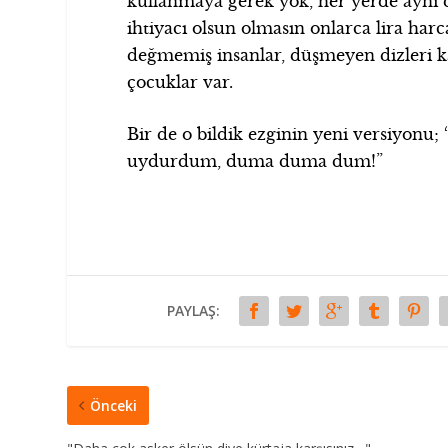
kullanmaya gerek yok, her yerde aynı 
ihtiyacı olsun olmasın onlarca lira har
değmemiş insanlar, düşmeyen dizleri
çocuklar var.
Bir de o bildik ezginin yeni versiyonu
uydurdum, duma duma dum!”
PAYLAŞ:
Önceki