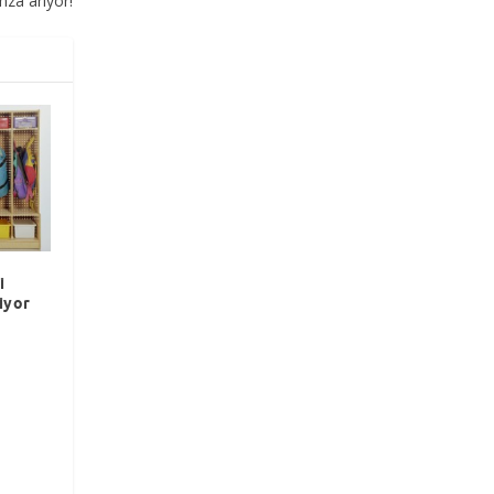
imza arıyor!
i
iyor