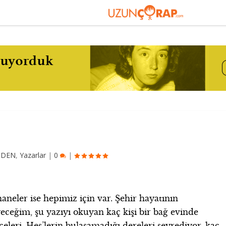
NDEN
,
Yazarlar
|
0
|
haneler ise hepimiz için var. Şehir hayatının
ceğim, şu yazıyı okuyan kaç kişi bir bağ evinde
çeleri, Hes’lerin bulaşamadığı dereleri seyrediyor, kaç