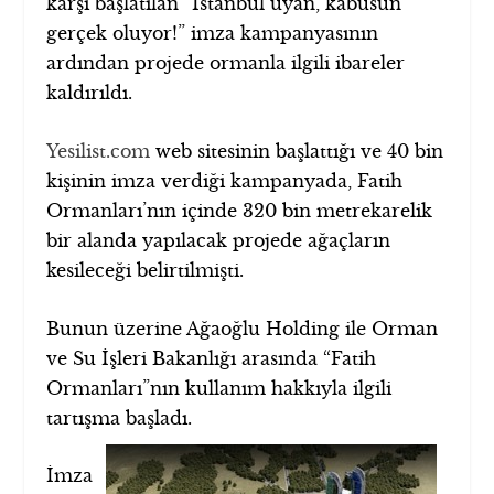
karşı başlatılan “İstanbul uyan, kabusun
gerçek oluyor!” imza kampanyasının
ardından projede ormanla ilgili ibareler
kaldırıldı.
Yesilist.com
web sitesinin başlattığı ve 40 bin
kişinin imza verdiği kampanyada, Fatih
Ormanları’nın içinde 320 bin metrekarelik
bir alanda yapılacak projede ağaçların
kesileceği belirtilmişti.
Bunun üzerine Ağaoğlu Holding ile Orman
ve Su İşleri Bakanlığı arasında “Fatih
Ormanları”nın kullanım hakkıyla ilgili
tartışma başladı.
İmza