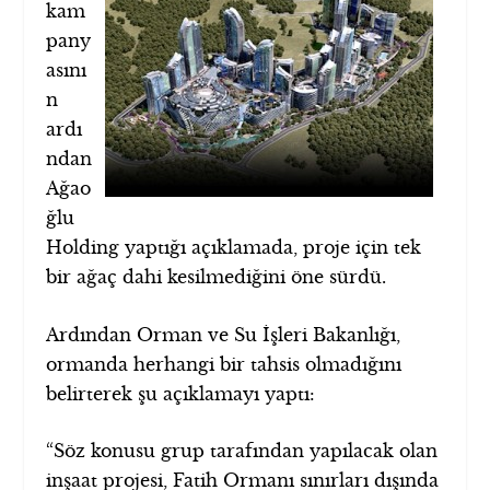
kam
pany
asını
n
ardı
ndan
Ağao
ğlu
Holding yaptığı açıklamada, proje için tek
bir ağaç dahi kesilmediğini öne sürdü.
Ardından Orman ve Su İşleri Bakanlığı,
ormanda herhangi bir tahsis olmadığını
belirterek şu açıklamayı yaptı:
“Söz konusu grup tarafından yapılacak olan
inşaat projesi, Fatih Ormanı sınırları dışında