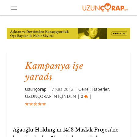
Kampanya işe
yaradı
Uzunçorap
|
7 Kas 2012
|
Genel
,
Haberler
,
UZUNÇORAP’IN İÇİNDEN
|
0
|
Ağaoğlu Holding’in 1453 Maslak Projesi’ne