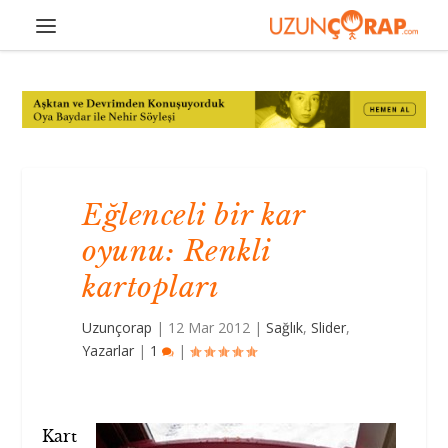
Eğlenceli bir kar
oyunu: Renkli
kartopları
Uzunçorap
|
12 Mar 2012
|
Sağlık
,
Slider
,
Yazarlar
|
1
|
Kart