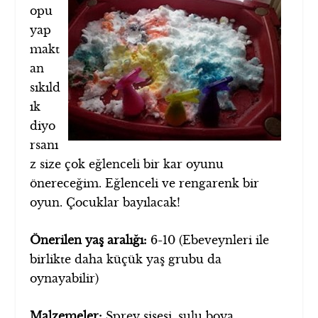
opu
yap
makt
an
sıkıld
ık
diyo
rsanı
z size çok eğlenceli bir kar oyunu
önereceğim. Eğlenceli ve rengarenk bir
oyun. Çocuklar bayılacak!
Önerilen yaş aralığı:
6-10 (Ebeveynleri ile
birlikte daha küçük yaş grubu da
oynayabilir)
Malzemeler:
Sprey şişesi, sulu boya