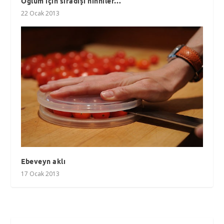
Oğlum için sıradışı ninniler…
22 Ocak 2013
Ebeveyn aklı
17 Ocak 2013