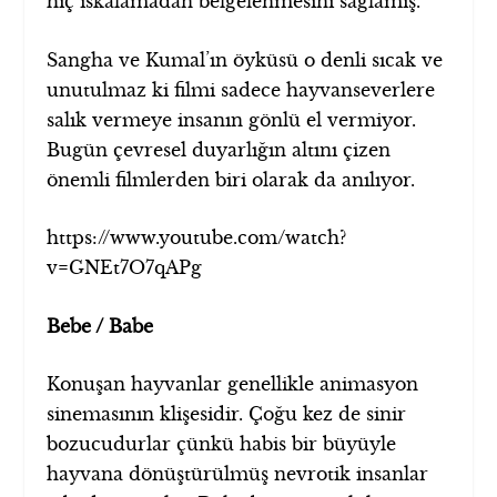
hiç ıskalamadan belgelenmesini sağlamış.
Sangha ve Kumal’ın öyküsü o denli sıcak ve
unutulmaz ki filmi sadece hayvanseverlere
salık vermeye insanın gönlü el vermiyor.
Bugün çevresel duyarlığın altını çizen
önemli filmlerden biri olarak da anılıyor.
https://www.youtube.com/watch?
v=GNEt7O7qAPg
Bebe / Babe
Konuşan hayvanlar genellikle animasyon
sinemasının klişesidir. Çoğu kez de sinir
bozucudurlar çünkü habis bir büyüyle
hayvana dönüştürülmüş nevrotik insanlar