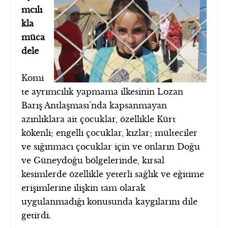
mcılı
kla
müca
dele
Komi
te ayrımcılık yapmama ilkesinin Lozan
Barış Antlaşması’nda kapsanmayan
azınlıklara ait çocuklar, özellikle Kürt
kökenli; engelli çocuklar, kızlar; mülteciler
ve sığınmacı çocuklar için ve onların Doğu
ve Güneydoğu bölgelerinde, kırsal
kesimlerde özellikle yeterli sağlık ve eğitime
erişimlerine ilişkin tam olarak
uygulanmadığı konusunda kaygılarını dile
getirdi.