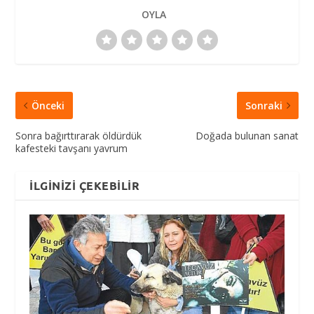
OYLA
Önceki
Sonraki
Sonra bağırttırarak öldürdük
Doğada bulunan sanat
kafesteki tavşanı yavrum
İLGINIZI ÇEKEBILIR