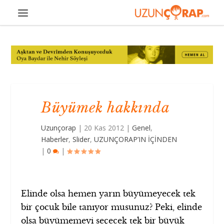
Büyümek hakkında
Uzunçorap
|
20 Kas 2012
|
Genel
,
Haberler
,
Slider
,
UZUNÇORAP’IN İÇİNDEN
|
0
|
Elinde olsa hemen yarın büyümeyecek tek
bir çocuk bile tanıyor musunuz? Peki, elinde
olsa büyümemeyi seçecek tek bir büyük