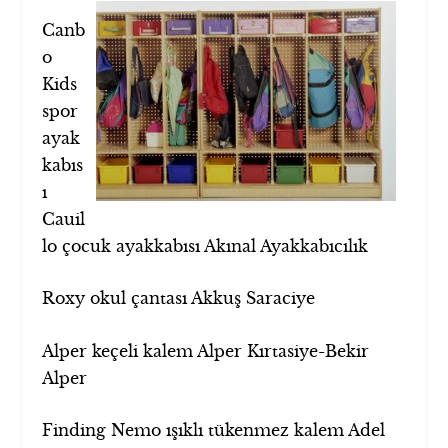
Canb
o
Kids
spor
ayak
kabıs
ı
Cauil
lo çocuk ayakkabısı Akınal Ayakkabıcılık
Roxy okul çantası Akkuş Saraciye
Alper keçeli kalem Alper Kırtasiye-Bekir
Alper
Finding Nemo ışıklı tükenmez kalem Adel