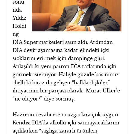
sonu
nda
Yıldız
Holdi
ng
DİA Süpermarketleri satın aldı. Ardından
DİA devir aşamasına kadar elindeki içki
stoklarını eritmek için dampinge gitti.
Anlaşıldı ki yeni patron DİA raflarında içki
görmek istemiyor. Haliyle güzide basınımız
-belli ki biraz da gelişen “halkla ilişkiler”
ihtiyacının bir parçası olarak- Murat Ülker’e
“ne oluyor?” diye sormuş.
Hazretin cevabı esen rüzgarlara çok uygun.
Kendisi DİA’da alkollü içki satmayacaklarını
açıklarken “sağlığa zararlı ürünleri