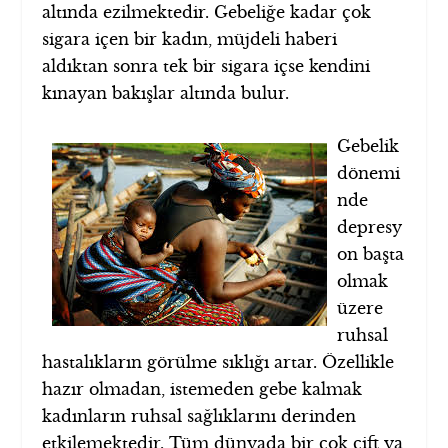
altında ezilmektedir. Gebeliğe kadar çok
sigara içen bir kadın, müjdeli haberi
aldıktan sonra tek bir sigara içse kendini
kınayan bakışlar altında bulur.
Gebelik
dönemi
nde
depresy
on başta
olmak
üzere
ruhsal
hastalıkların görülme sıklığı artar. Özellikle
hazır olmadan, istemeden gebe kalmak
kadınların ruhsal sağlıklarını derinden
etkilemektedir. Tüm dünyada bir çok çift ya