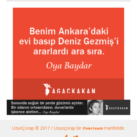
UzunÇorap © 2017 / Uzunçorap bir
marifetidir.
Overteam