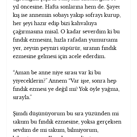
yıl öncesine. Hafta sonlarına hem de. Şayet
kış ise annemin sobayı yakıp sofrayı kurup,
her şeyi hazır edip bizi kahvaltıya
çağırmasına misal. O kadar severdim ki bu
fındık ezmesini, hızla rafadan yumurtamı
yer, zeytin peyniri süpürür, sıranın fındık
ezmesine gelmesi için acele ederdim.
“Aman be anne niye sırası var ki bu
yiyeceklerin?” Annem “Var işte, sonra hep
fındık ezmesi ye değil mi? Yok öyle yağma,
sırayla.”
Şimdi düşünüyorum bu sıra yüzünden mi
taktım bu fındık ezmesine, yoksa gerçekten
sevdim de mi taktım, bilmiyorum,