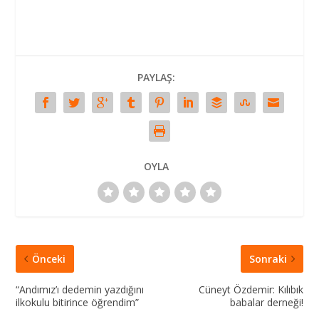
PAYLAŞ:
OYLA
Önceki
Sonraki
“Andımız’ı dedemin yazdığını
Cüneyt Özdemir: Kılıbık
ilkokulu bitirince öğrendim”
babalar derneği!