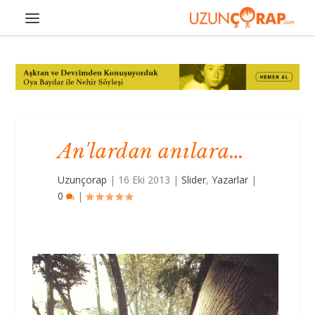
An'lardan anılara…
Uzunçorap
|
16 Eki 2013
|
Slider
,
Yazarlar
|
0
|