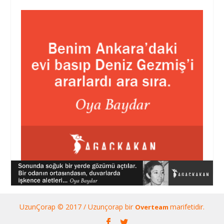
UzunÇorap © 2017 / Uzunçorap bir
marifetidir.
Overteam