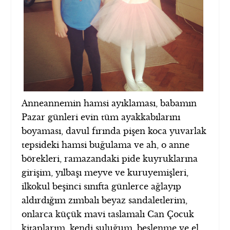
Anneannemin hamsi ayıklaması, babamın
Pazar günleri evin tüm ayakkabılarını
boyaması, davul fırında pişen koca yuvarlak
tepsideki hamsi buğulama ve ah, o anne
börekleri, ramazandaki pide kuyruklarına
girişim, yılbaşı meyve ve kuruyemişleri,
ilkokul beşinci sınıfta günlerce ağlayıp
aldırdığım zımbalı beyaz sandaletlerim,
onlarca küçük mavi taslamalı Can Çocuk
kitaplarım, kendi suluğum, beslenme ve el