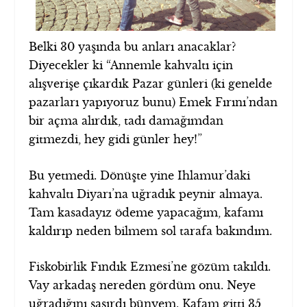
Belki 30 yaşında bu anları anacaklar?
Diyecekler ki “Annemle kahvaltı için
alışverişe çıkardık Pazar günleri (ki genelde
pazarları yapıyoruz bunu) Emek Fırını’ndan
bir açma alırdık, tadı damağımdan
gitmezdi, hey gidi günler hey!”
Bu yetmedi. Dönüşte yine Ihlamur’daki
kahvaltı Diyarı’na uğradık peynir almaya.
Tam kasadayız ödeme yapacağım, kafamı
kaldırıp neden bilmem sol tarafa bakındım.
Fiskobirlik Fındık Ezmesi’ne gözüm takıldı.
Vay arkadaş nereden gördüm onu. Neye
uğradığını şaşırdı bünyem. Kafam gitti 35