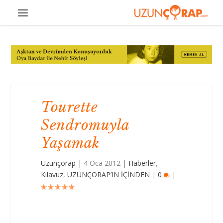
Tourette
Sendromuyla
Yaşamak
Uzunçorap
|
4 Oca 2012
|
Haberler
,
Kılavuz
,
UZUNÇORAP’IN İÇİNDEN
|
0
|