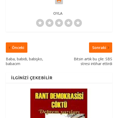
OYLA
Önceki
Sonraki
Baba, babidi, babişko,
Bitsin artık bu çile: SBS
babacım
stresi intihar ettirdi
İLGINIZI ÇEKEBILIR