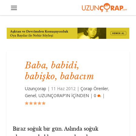
Baba, babidi,
babişko, babacım
Uzunçorap
|
11 Haz 2012
|
Çorap Örenler
,
Genel
,
UZUNÇORAP’IN İÇİNDEN
|
0
|
Biraz soğuk bir gün. Aslında soğuk