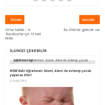
Önceki
Sonraki
On'lar tatilde – 6:
Bu DNA'da 'gelecek' var
'Bacaksız'lar için 10 tatil
kitabı
İLGINIZI ÇEKEBILIR
MEB'deki öğretmen: Sünni, Alevi ile evlenip çocuk
yaparsa ölür!
2 Ocak 2014