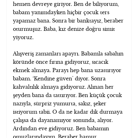
hemen devreye giriyor. Ben de biliyorum,
babam yanımdayken hiçbir çocuk ters
yapamaz bana. Sonra bir banktayız, beraber
oturmuşuz. Baba, kız denize doğru simit
yiyoruz.
Alışveriş zamanları apayrı. Babamla sabahın
köründe önce fırına gidiyoruz, sıcacık
ekmek almaya. Parayı hep bana uzattırıyor
babam. ‘Kendine güven’ diyor. Sonra
kahvaltılık almaya gidiyoruz. Alınan her
şeyden bana da tattırıyor. Ben küçük çocuk
nazıyla, sürpriz yumurta, sakız, şeker
istiyorum tabii. O da ne kadar dik durmaya
çalışsa da dayanamıyor sonunda, alıyor.
Ardından eve gidiyoruz. Ben babamın
omuzlarındayım. Beraber hamur