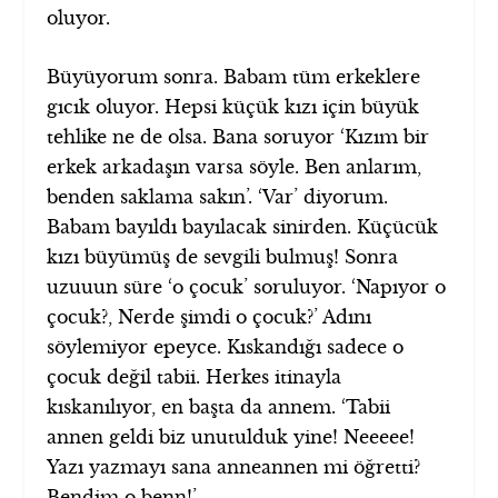
oluyor.
Büyüyorum sonra. Babam tüm erkeklere
gıcık oluyor. Hepsi küçük kızı için büyük
tehlike ne de olsa. Bana soruyor ‘Kızım bir
erkek arkadaşın varsa söyle. Ben anlarım,
benden saklama sakın’. ‘Var’ diyorum.
Babam bayıldı bayılacak sinirden. Küçücük
kızı büyümüş de sevgili bulmuş! Sonra
uzuuun süre ‘o çocuk’ soruluyor. ‘Napıyor o
çocuk?, Nerde şimdi o çocuk?’ Adını
söylemiyor epeyce. Kıskandığı sadece o
çocuk değil tabii. Herkes itinayla
kıskanılıyor, en başta da annem. ‘Tabii
annen geldi biz unutulduk yine! Neeeee!
Yazı yazmayı sana anneannen mi öğretti?
Bendim o benn!’