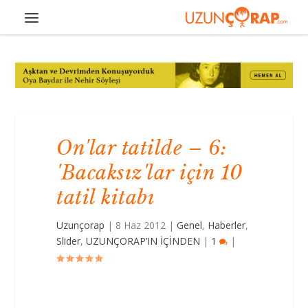
On'lar tatilde – 6:
'Bacaksız'lar için 10
tatil kitabı
Uzunçorap
|
8 Haz 2012
|
Genel
,
Haberler
,
Slider
,
UZUNÇORAP’IN İÇİNDEN
|
1
|