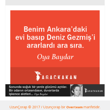
UzunÇorap © 2017 / Uzunçorap bir
marifetidir.
Overteam