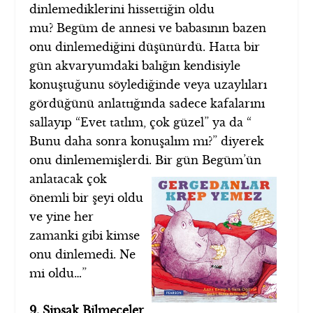
dinlemediklerini hissettiğin oldu
mu? Begüm de annesi ve babasının bazen
onu dinlemediğini düşünürdü. Hatta bir
gün akvaryumdaki balığın kendisiyle
konuştuğunu söylediğinde veya uzaylıları
gördüğünü anlattığında sadece kafalarını
sallayıp “Evet tatlım, çok güzel” ya da “
Bunu daha sonra konuşalım mı?” diyerek
onu dinlememişlerdi. Bir gün Begüm’ün
anlatacak çok
önemli bir şeyi oldu
ve yine her
zamanki gibi kimse
onu dinlemedi. Ne
mi oldu…”
9. Şipşak Bilmeceler